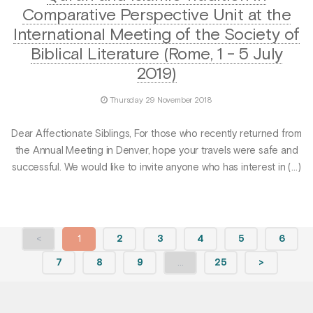
Comparative Perspective Unit at the
International Meeting of the Society of
Biblical Literature (Rome, 1 - 5 July
2019)
Thursday 29 November 2018
Dear Affectionate Siblings, For those who recently returned from
the Annual Meeting in Denver, hope your travels were safe and
successful. We would like to invite anyone who has interest in (…)
<
1
2
3
4
5
6
7
8
9
…
25
>