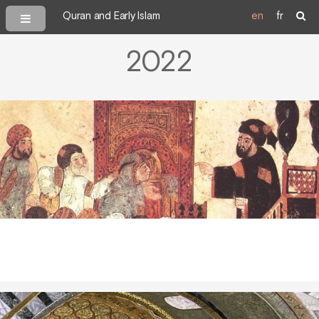
Quran and Early Islam
en
fr
2022