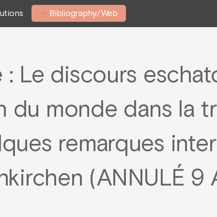
tutions
Bibliography/Web
 : Le discours eschat
in du monde dans la tr
lques remarques inter
nkirchen (ANNULÉ 9 A