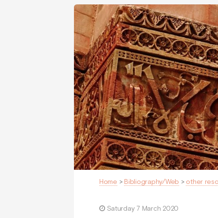
Home
>
Bibliography/Web
>
other res
Saturday 7 March 2020