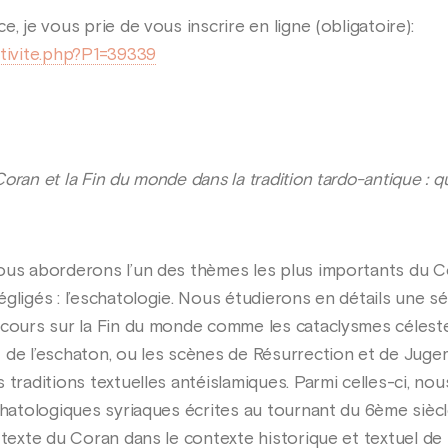
, je vous prie de vous inscrire en ligne (obligatoire):
ctivite.php?P1=39339
oran et la Fin du monde dans la tradition tardo-antique :
ous aborderons l’un des thèmes les plus importants du Co
gligés : l’eschatologie. Nous étudierons en détails une sé
scours sur la Fin du monde comme les cataclysmes céleste
 de l’eschaton, ou les scènes de Résurrection et de Jug
 traditions textuelles antéislamiques. Parmi celles-ci, n
schatologiques syriaques écrites au tournant du 6ème siè
 texte du Coran dans le contexte historique et textuel de 