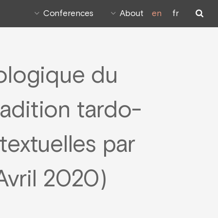
Conferences
About
en
fr
ologique du
adition tardo-
textuelles par
vril 2020)