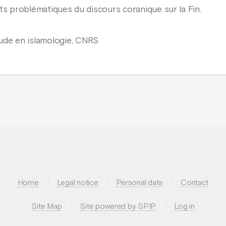
ts problématiques du discours coranique sur la Fin.
ude en islamologie, CNRS
Home
Legal notice
Personal data
Contact
Site Map
Site powered by SPIP
Log in