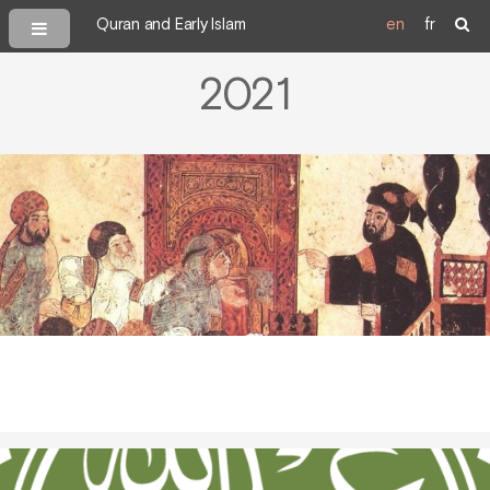
Quran and Early Islam
en
fr
2021