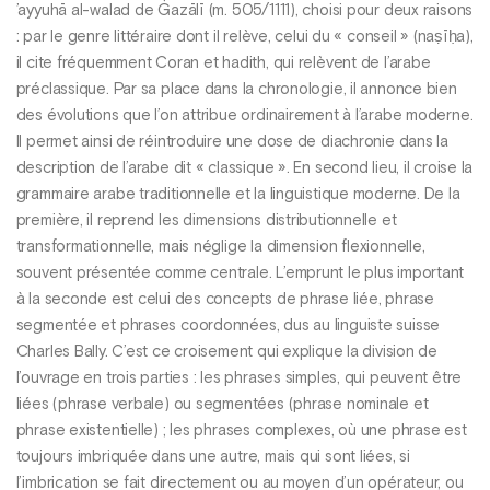
’ayyuhā al-walad de Ġazālī (m. 505/1111), choisi pour deux raisons
: par le genre littéraire dont il relève, celui du « conseil » (naṣīḥa),
il cite fréquemment Coran et hadith, qui relèvent de l’arabe
préclassique. Par sa place dans la chronologie, il annonce bien
des évolutions que l’on attribue ordinairement à l’arabe moderne.
Il permet ainsi de réintroduire une dose de diachronie dans la
description de l’arabe dit « classique ». En second lieu, il croise la
grammaire arabe traditionnelle et la linguistique moderne. De la
première, il reprend les dimensions distributionnelle et
transformationnelle, mais néglige la dimension flexionnelle,
souvent présentée comme centrale. L’emprunt le plus important
à la seconde est celui des concepts de phrase liée, phrase
segmentée et phrases coordonnées, dus au linguiste suisse
Charles Bally. C’est ce croisement qui explique la division de
l’ouvrage en trois parties : les phrases simples, qui peuvent être
liées (phrase verbale) ou segmentées (phrase nominale et
phrase existentielle) ; les phrases complexes, où une phrase est
toujours imbriquée dans une autre, mais qui sont liées, si
l’imbrication se fait directement ou au moyen d’un opérateur, ou