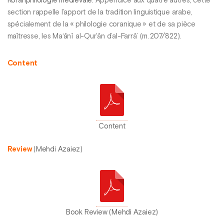
Koranphilologie médiévale
. Appendice aux quatre autres, cette
section rappelle l’apport de la tradition linguistique arabe,
spécialement de la « philologie coranique » et de sa pièce
maîtresse, les Ma‘ānī al-Qur’ān d’al-Farrā’ (m. 207/822).
Content
Content
Review
(
Mehdi Azaiez
)
Book Review (Mehdi Azaiez)