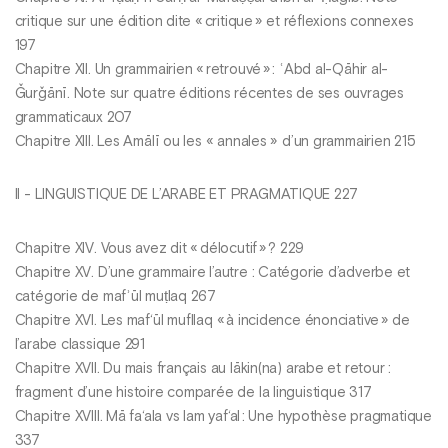
critique sur une édition dite « critique » et réflexions connexes
197
Chapitre XII. Un grammairien « retrouvé » : ʿAbd al-Qāhir al-
Ǧurǧānī. Note sur quatre éditions récentes de ses ouvrages
grammaticaux 207
Chapitre XIII. Les Amālī ou les « annales » d’un grammairien 215
II - LINGUISTIQUE DE L’ARABE ET PRAGMATIQUE 227
Chapitre XIV. Vous avez dit « délocutif » ? 229
Chapitre XV. D’une grammaire l’autre : Catégorie d’adverbe et
catégorie de mafʾūl muṭlaq 267
Chapitre XVI. Les maf‘ūl muﬂlaq « à incidence énonciative » de
l’arabe classique 291
Chapitre XVII. Du mais français au lākin(na) arabe et retour :
fragment d’une histoire comparée de la linguistique 317
Chapitre XVIII. Mā fa‘ala vs lam yaf‘al : Une hypothèse pragmatique
337