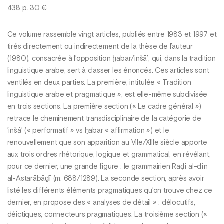
438 p. 30 €
Ce volume rassemble vingt articles, publiés entre 1983 et 1997 et
tirés directement ou indirectement de la thèse de l’auteur
(1980), consacrée à l’opposition ḫabar/inšā’, qui, dans la tradition
linguistique arabe, sert à classer les énoncés. Ces articles sont
ventilés en deux parties. La première, intitulée « Tradition
linguistique arabe et pragmatique », est elle-même subdivisée
en trois sections. La première section (« Le cadre général »)
retrace le cheminement transdisciplinaire de la catégorie de
’inšā’ (« performatif » vs ḫabar « affirmation ») et le
renouvellement que son apparition au VIIe/XIIIe siècle apporte
aux trois ordres rhétorique, logique et grammatical, en révélant,
pour ce dernier, une grande figure : le grammairien Raḍī al-dīn
al-Astarābāḏī (m. 688/1289). La seconde section, après avoir
listé les différents éléments pragmatiques qu’on trouve chez ce
dernier, en propose des « analyses de détail » : délocutifs,
déictiques, connecteurs pragmatiques. La troisième section («