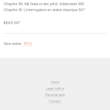
Chapitre XIX. Mā fa‘ala vs lam yaf‘al : Addendum 363
Chapitre XX. L’interrogation en arabe classique 367
INDEX 397
View online :
IFPO
Home
Legal notice
Personal data
Contact