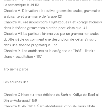
La sémantique bi-hi 113
Chapitre VI. Dérivation délocutive, grammaire arabe, grammaire
arabisante et grammaire de l’arabe 121
Chapitre VII. Présuppositions « syntaxiques » et « pragmatiques »
dans la théorie grammaticale arabe post-classique 141
Chapitre VIII. La particule lākinna vue par un grammairien arabe
du XIIIe siècle ou comment une description de détail s’inscrit
dans une ‘théorie pragmatique’ 145
Chapitre IX. Les arabisants et la catégorie de ’ʿinšāʾ. Histoire
d’une « occultation » 167
Troisième partie
Les sources 187
Chapitre X. Note sur trois éditions du Šarḥ al-Kāfiya de Raḍī al-
Dīn al-Astarābāḍī 189
Chapitre XI. Al-Īḍāḥ fī Šarḥ al-Mufaṣṣal d’Ibn al-Ḥāġib. Note