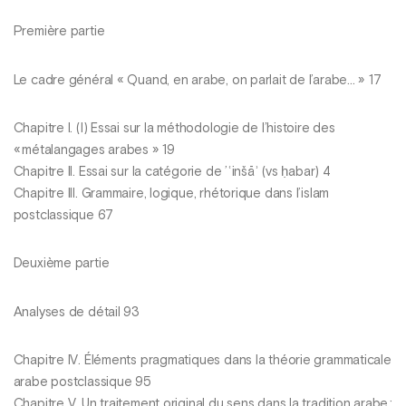
Première partie
Le cadre général « Quand, en arabe, on parlait de l’arabe... » 17
Chapitre I. (I) Essai sur la méthodologie de l’histoire des
« métalangages arabes » 19
Chapitre II. Essai sur la catégorie de ’ʿinšāʾ (vs ḥabar) 4
Chapitre III. Grammaire, logique, rhétorique dans l’islam
postclassique 67
Deuxième partie
Analyses de détail 93
Chapitre IV. Éléments pragmatiques dans la théorie grammaticale
arabe postclassique 95
Chapitre V. Un traitement original du sens dans la tradition arabe :