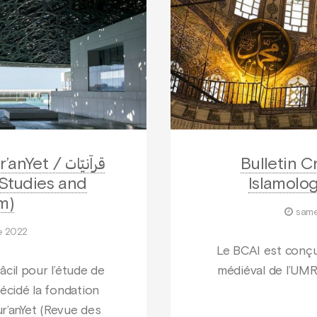
t / قرآنيّات
Bulletin C
 Studies and
Islamolog
m)
same
e 2022
Le BCAI est conçu
âcil pour l’étude de
médiéval de l’UMR
décidé la fondation
ur’anYet (Revue des