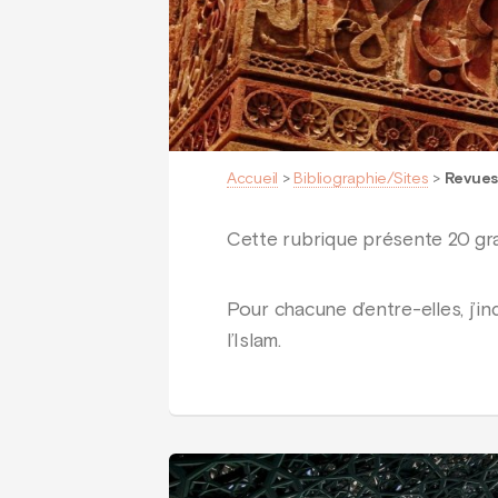
Accueil
>
Bibliographie/Sites
>
Revue
Cette rubrique présente 20 gra
Pour chacune d’entre-elles, j’in
l’Islam.