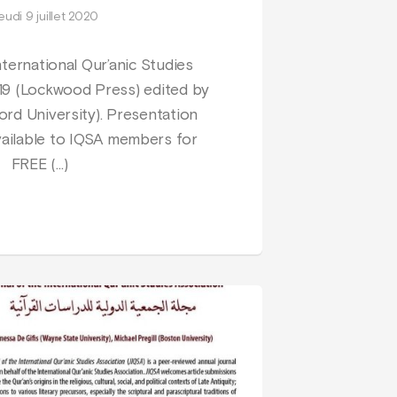
jeudi 9 juillet 2020
nternational Qur’anic Studies
19 (Lockwood Press) edited by
ford University). Presentation
vailable to IQSA members for
FREE (…)