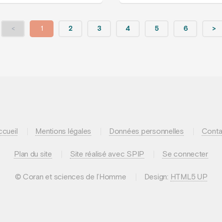
<
1
2
3
4
5
6
>
ccueil
Mentions légales
Données personnelles
Conta
Plan du site
Site réalisé avec SPIP
Se connecter
© Coran et sciences de l’Homme
Design:
HTML5 UP