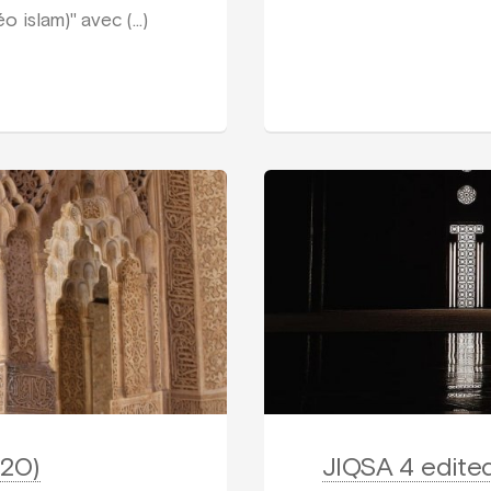
o islam)" avec (…)
020)
JIQSA 4 edited