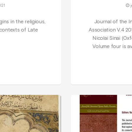
021
ins in the religious,
Journal of the I
l contexts of Late
Association V.4 20
Nicolai Sinai (Ox
Volume four is a