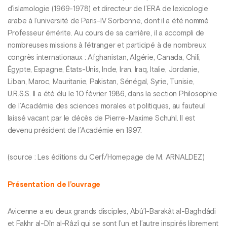
d’islamologie (1969-1978) et directeur de l’ERA de lexicologie
arabe à l’université de Paris-IV Sorbonne, dont il a été nommé
Professeur émérite. Au cours de sa carrière, il a accompli de
nombreuses missions à l’étranger et participé à de nombreux
congrès internationaux : Afghanistan, Algérie, Canada, Chili,
Égypte, Espagne, États-Unis, Inde, Iran, Iraq, Italie, Jordanie,
Liban, Maroc, Mauritanie, Pakistan, Sénégal, Syrie, Tunisie,
U.R.S.S. Il a été élu le 10 février 1986, dans la section Philosophie
de l’Académie des sciences morales et politiques, au fauteuil
laissé vacant par le décès de Pierre-Maxime Schuhl. Il est
devenu président de l’Académie en 1997.
(source : Les éditions du Cerf/Homepage de M. ARNALDEZ)
Présentation de l’ouvrage
Avicenne a eu deux grands disciples, Abû’l-Barakât al-Baghdâdi
et Fakhr al-Dîn al-Râzî qui se sont l’un et l’autre inspirés librement