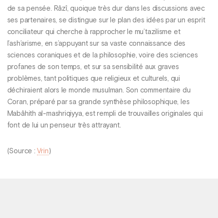
de sa pensée. Râzî, quoique très dur dans les discussions avec
ses partenaires, se distingue sur le plan des idées par un esprit
conciliateur qui cherche à rapprocher le mu’tazilisme et
l’ash’arisme, en s’appuyant sur sa vaste connaissance des
sciences coraniques et de la philosophie, voire des sciences
profanes de son temps, et sur sa sensibilité aux graves
problèmes, tant politiques que religieux et culturels, qui
déchiraient alors le monde musulman. Son commentaire du
Coran, préparé par sa grande synthèse philosophique, les
Mabâhith al-mashriqiyya, est rempli de trouvailles originales qui
font de lui un penseur très attrayant.
(Source :
Vrin
)