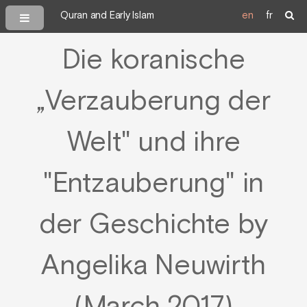
Quran and Early Islam
en
fr
Die koranische
„Verzauberung der
Welt" und ihre
"Entzauberung" in
der Geschichte by
Angelika Neuwirth