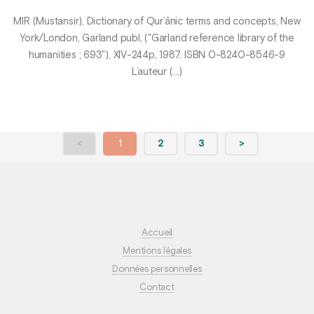
MIR (Mustansir), Dictionary of Qur’ānic terms and concepts, New
York/London, Garland publ, ("Garland reference library of the
humanities ; 693"), XIV-244p, 1987. ISBN 0-8240-8546-9
L’auteur (…)
<
1
2
3
>
Accueil
Mentions légales
Données personnelles
Contact