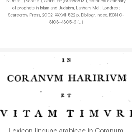
NOEGEL (Scott B.), WHEELER (Brannon M.), Historical dictionary
of prophets in Islam and Judaism, Lanham, Md. ; Londres :
Scarecrow Press, 2002, XXXVII+522 p. Bibliogr. Index. ISBN 0-
8108-4305-6 (…)
Lexicon linguae arabicae in Coranum