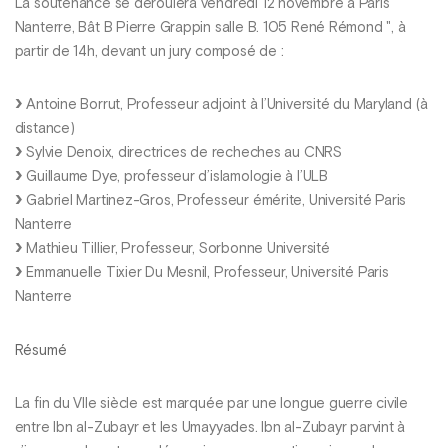
La soutenance se déroulera vendredi 12 novembre à Paris
Nanterre, Bât B Pierre Grappin salle B. 105 René Rémond ", à
partir de 14h, devant un jury composé de :
Antoine Borrut, Professeur adjoint à l’Université du Maryland (à
distance)
Sylvie Denoix, directrices de recheches au CNRS
Guillaume Dye, professeur d’islamologie à l’ULB
Gabriel Martinez-Gros, Professeur émérite, Université Paris
Nanterre
Mathieu Tillier, Professeur, Sorbonne Université
Emmanuelle Tixier Du Mesnil, Professeur, Université Paris
Nanterre
Résumé
La fin du VIIe siècle est marquée par une longue guerre civile
entre Ibn al-Zubayr et les Umayyades. Ibn al-Zubayr parvint à