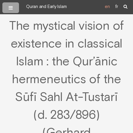
Quran and Early Islam
en
fr
The mystical vision of
existence in classical
Islam : the Qur’ānic
hermeneutics of the
Sūfī Sahl At-Tustarī
(d. 283/896)