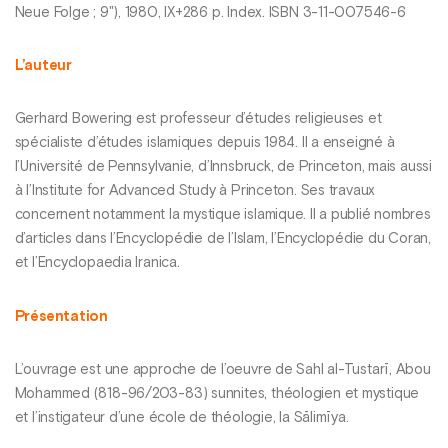
Neue Folge ; 9"), 1980, IX+286 p. Index. ISBN 3-11-007546-6
L’auteur
Gerhard Bowering est professeur d’études religieuses et
spécialiste d’études islamiques depuis 1984. Il a enseigné à
l’Université de Pennsylvanie, d’Innsbruck, de Princeton, mais aussi
à l’Institute for Advanced Study à Princeton. Ses travaux
concernent notamment la mystique islamique. Il a publié nombres
d’articles dans l’Encyclopédie de l’Islam, l’Encyclopédie du Coran,
et l’Encyclopaedia Iranica.
Présentation
L’ouvrage est une approche de l’oeuvre de Sahl al-Tustarī, Abou
Mohammed (818-96/203-83) sunnites, théologien et mystique
et l’instigateur d’une école de théologie, la Sālimīya.