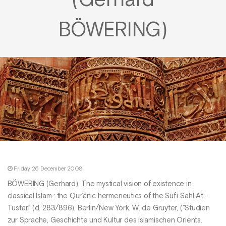
(Gerhard
BÖWERING)
Friday 26 December 2008
BÖWERING (Gerhard), The mystical vision of existence in
classical Islam : the Qur’ānic hermeneutics of the Sūfī Sahl At-
Tustarī (d. 283/896), Berlin/New York, W. de Gruyter, ("Studien
zur Sprache, Geschichte und Kultur des islamischen Orients.