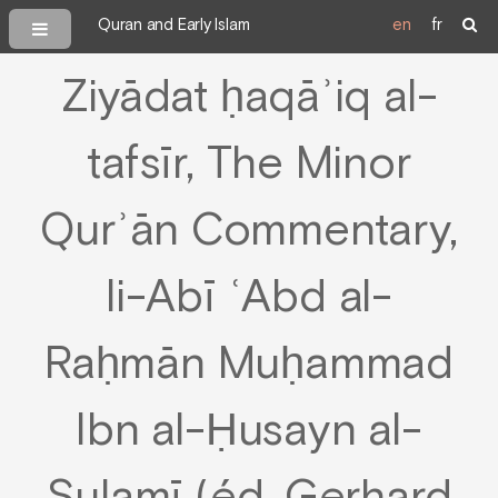
Quran and Early Islam
en
fr
Ziyādat ḥaqāʾiq al-
tafsīr, The Minor
Qurʾān Commentary,
li-Abī ʿAbd al-
Raḥmān Muḥammad
Ibn al-Ḥusayn al-