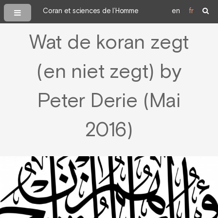
Coran et sciences de l’Homme
en
fr
Wat de koran zegt
(en niet zegt) by
Peter Derie (Mai
2016)