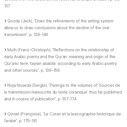
137
Goody (Jack), "Does the refinements of the writing system
allow us to draw conclusions about the decline of the oral
transmission", p. 139-146
Muth (Franz-Christoph), "Reflections on the relationship of
early Arabic poetry and the Qur’an: meaning and origin of the
Qur’anic term ’tayran ababila’ according to early Arabic poetry
and other sources", p. 139-156
Noja Noseda (Sergio), "Parerga to the volumes of ’Sources de
la transmission manuscrite du texte coranique’ thus far published
and in course of publication", p. 157-174
Qinsat (Françoise), "Le Coran et la lexicographie historique de
l’arabe", p. 175-191