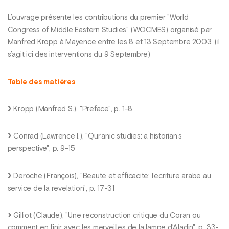
L’ouvrage présente les contributions du premier "World
Congress of Middle Eastern Studies" (WOCMES) organisé par
Manfred Kropp à Mayence entre les 8 et 13 Septembre 2003. (il
s’agit ici des interventions du 9 Septembre)
Table des matières
Kropp (Manfred S.), "Preface", p. 1-8
Conrad (Lawrence I.), "Qur’anic studies: a historian’s
perspective", p. 9-15
Deroche (François), "Beaute et efficacite: l’ecriture arabe au
service de la revelation", p. 17-31
Gilliot (Claude), "Une reconstruction critique du Coran ou
comment en finir avec les merveilles de la lampe d’Aladin", p. 33-