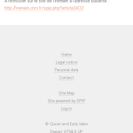
A retrouver sur le site de l’Iremam à l’adresse suivante :
http://iremam.cnrs.fr/spip.php?article2402
Home
Legal notice
Personal data
Contact
Site Map
Site powered by SPIP
Log in
© Quran and Early Islam
Design:
HTML5 UP