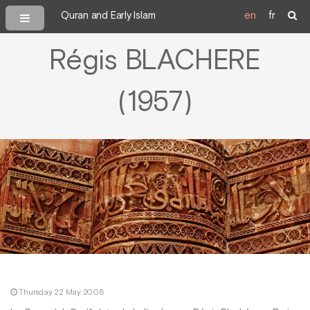
Quran and Early Islam
en
fr
Régis BLACHERE
(1957)
Thursday 22 May 2008