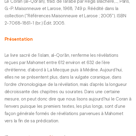
Le Coran (al-Qor’ân), trad. de l’arabe par Régis Blachère,..., Paris,
G.-P. Maisonneuve et Larose, 1968, 749 p. Réédité dans la
collection ("Références Maisonneuve et Larose ; 2005"). ISBN
2-7068-1861-1 (br.) Édit. 2005.
Présentation
Le livre sacré de l’islam, al-Qor’ân, renferme les révélations
reçues par Mahomet entre 612 environ et 632 de l’ère
chrétienne, d’abord à La Mecque puis à Médine. Aujourd’hui,
elles ne se présentent plus, dans la vulgate coranique, dans
l’ordre chronologique de la révélation, mais d’après la longueur
décroissante des chapitres ou sourates. Dans une certaine
mesure, on peut donc dire que nous lisons aujourd’hui le Coran à
l’envers puisque les premiers textes, les plus longs, sont d’une
façon générale formés de révélations parvenues à Mahomet
vers la fin de sa prédication.