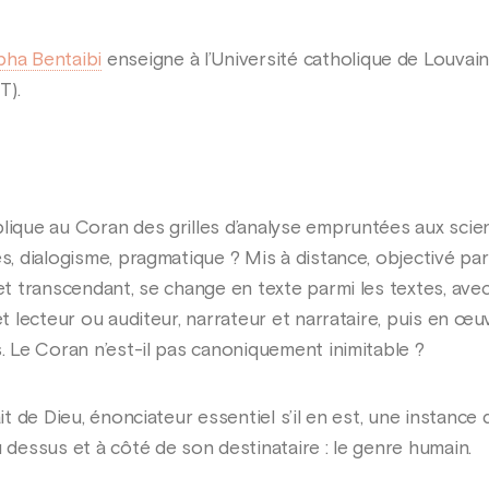
ha Bentaibi
enseigne à l’Université catholique de Louvain e
T).
plique au Coran des grilles d’analyse empruntées aux scie
es, dialogisme, pragmatique ? Mis à distance, objectivé par
 et transcendant, se change en texte parmi les textes, ave
 et lecteur ou auditeur, narrateur et narrataire, puis en œ
s. Le Coran n’est-il pas canoniquement inimitable ?
it de Dieu, énonciateur essentiel s’il en est, une instance 
u dessus et à côté de son destinataire : le genre humain.