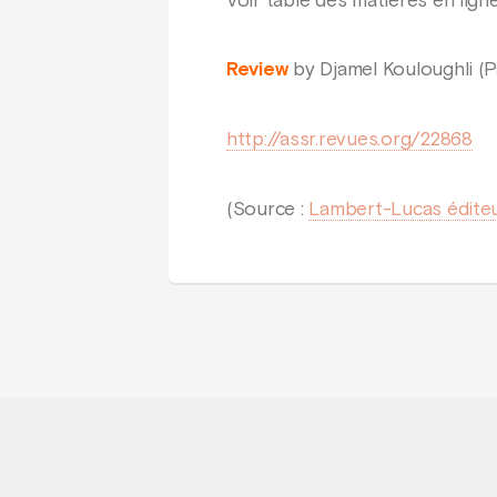
Voir table des matières en ligne
Review
by Djamel Kouloughli (Par
http://assr.revues.org/22868
(Source :
Lambert-Lucas édite