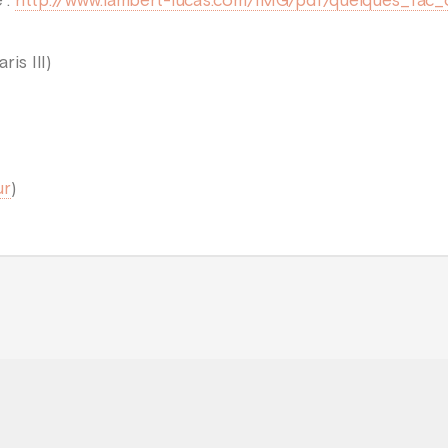
 :
http://www.lambert-lucas.com/IMG/pdf/quelques_fac_
is III)
ur
)