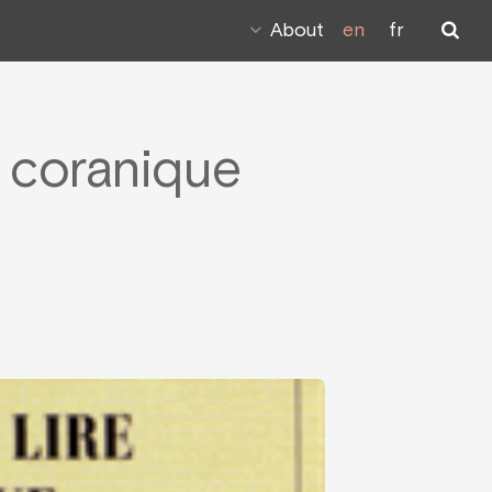
About
en
fr
e coranique