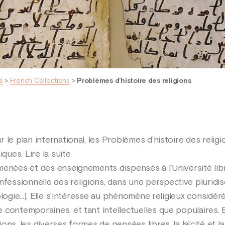
s
>
French Collections
>
Problèmes d’histoire des religions
 le plan international, les Problèmes d’histoire des reli
ues. Lire la suite
menées et des enseignements dispensés à l’Université libr
sionnelle des religions, dans une perspective pluridiscip
ologie...). Elle s’intéresse au phénomène religieux consid
contemporaines, et tant intellectuelles que populaires. El
ons, les diverses formes de pensées libres, la laïcité et 