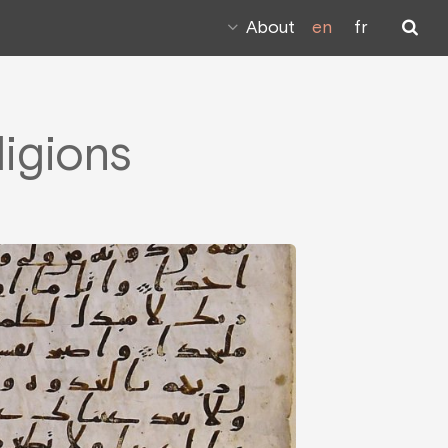
About
en
fr
ligions