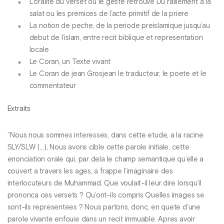
L’oralite du verset ou le geste retrouve Du ralliement a la
salat ou les premices de l’acte primitif de la priere
La notion de peche, de la periode preislamique jusqu’au
debut de l’islam, entre recit biblique et representation
locale
Le Coran, un Texte vivant
Le Coran de jean Grosjean le traducteur, le poete et le
commentateur
Extraits
’’Nous nous sommes interesses, dans cette etude, a la racine
SLY/SLW (...), Nous avons cible cette parole initiale, cette
enonciation orale qui, par dela le champ semantique qu’elle a
couvert a travers les ages, a frappe l’imaginaire des
interlocuteurs de Muhammad. Que voulait-il leur dire lorsqu’il
prononca ces versets ? Qu’ont-ils compris Quelles images se
sont-ils representees ? Nous partons, donc, en quete d’une
parole vivante enfouie dans un recit immuable. Apres avoir