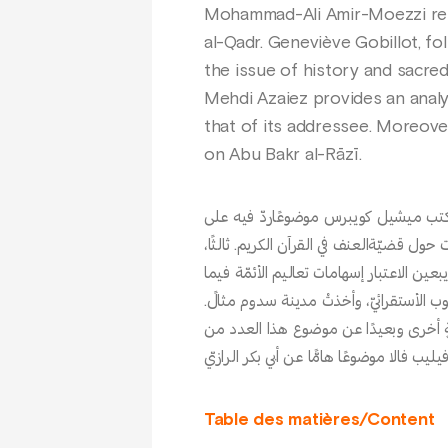
Mohammad-Ali Amir-Moezzi rep
al-Qadr. Geneviève Gobillot, fo
the issue of history and sacred
Mehdi Azaiez provides an analys
that of its addressee. Moreover
on Abu Bakr al-Rāzī.
لً، كتب ميشيل كويبرس موضوعًاردّ فيه على
ت حول قضيّةالعنف في القرآن الكريم. ثالثًا
بعين الاعتبار إسهامات تعاليم الأئمّة فيما
لوب الأستقرائيّ، وأخذتْ مدينة سدوم مثالً
هةٍ أخرى وبعيدًا عن موضوع هذا العدد من
Table des matières/Content