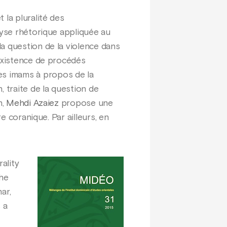
 la pluralité des
alyse rhétorique appliquée au
la question de la violence dans
’existence de procédés
es imams à propos de la
, traite de la question de
n,
Mehdi Azaiez
propose une
e coranique. Par ailleurs, en
ality
the
ar,
 a