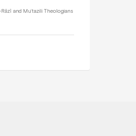
Rāzī and Mu‘tazili Theologians