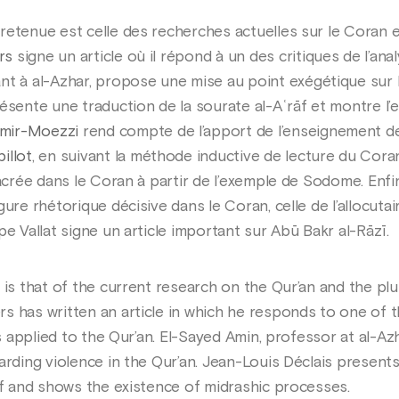
etenue est celle des recherches actuelles sur le Coran et
rs
signe un article où il répond à un des critiques de l’an
ant à al-Azhar, propose une mise au point exégétique sur 
ésente une traduction de la sourate al-Aʿrāf et montre l
mir-Moezzi
rend compte de l’apport de l’enseignement d
illot
, en suivant la méthode inductive de lecture du Coran
sacrée dans le Coran à partir de l’exemple de Sodome. Enfi
ure rhétorique décisive dans le Coran, celle de l’allocutair
pe Vallat signe un article important sur Abū Bakr al-Rāzī.
 is that of the current research on the Qur’an and the plur
s has written an article in which he responds to one of 
is applied to the Qur’an. El-Sayed Amin, professor at al-Azh
arding violence in the Qur’an. Jean-Louis Déclais presents
āf and shows the existence of midrashic processes.