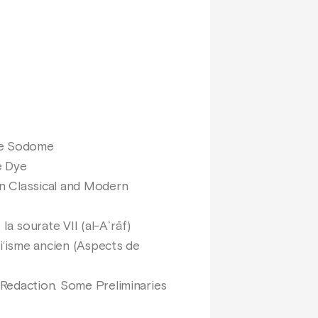
 de Sodome
e Dye
in Classical and Modern
la sourate VII (al-Aʿrāf)
i‘isme ancien (Aspects de
 Redaction. Some Preliminaries