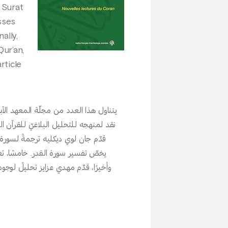
 Surat
sses
ally,
Qur’an,
rticle
يتناول هذا العدد من مجلّة المعهد الأبح
نقد لمنهجه للتحليل البلاغيّ للقرآن الك،
قدّم جان لوي ديكليه ترجمةً لسورة الأ
يخصّ تفسير سورة القدر. خامسًا، تعا.
وأخيرًا، قدّم مهدي عزايز تحليلً لوج