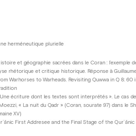
une herméneutique plurielle
Histoire et géographie sacrées dans le Coran : l’exemple
se rhétorique et critique historique. Réponse à Guillaum
From Warhorses to Warheads. Revisiting Quwwa in Q 8: 60 
radition
Une écriture dont les textes sont interprétés ». Le cas de 
ezzi, « La nuit du Qadr » (Coran, sourate 97) dans le Sh
maine XV)
ʾānic First Addresee and the Final Stage of the Qurʾānic