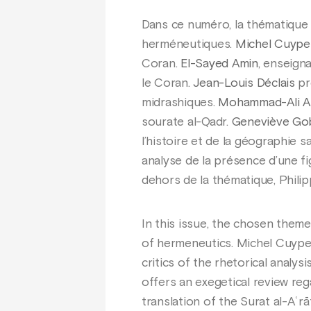
Dans ce numéro, la thématique r
herméneutiques.
Michel Cuype
Coran.
El-Sayed Amin
, enseign
le Coran.
Jean-Louis Déclais
pr
midrashiques.
Mohammad-Ali A
sourate al-Qadr.
Geneviève Gob
l’histoire et de la géographie 
analyse de la présence d’une fig
dehors de la thématique, Philip
In this issue, the chosen theme
of hermeneutics. Michel Cuyper
critics of the rhetorical analys
offers an exegetical review reg
translation of the Surat al-Aʿr