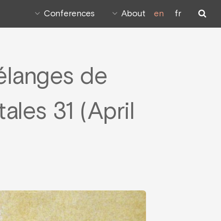
Conferences
About
en
fr
élanges de
tales 31 (April