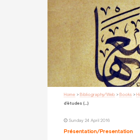
Home
>
Bibliography/Web
>
Books
>
H
d’études (…)
Sunday 24 April 2016
Présentation/Presentation