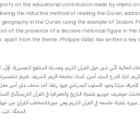
orts on the educational contribution made by imams on
llowing the inductive method of reading the Qur’an, addre
 geography in the Qur’an, using the example of Sodom. Fin
is of the presence of a decisive rhetorical figure in the 
, apart from the theme, Philippe Vallat has written a key a
اث الحالية الّتي تدور حول القرآن الكريم وتعدديّة المناهج التفسيريّة. أوّ
ريم. ثانيًا، اقترح السيّد أمين، أستاذ بجامعة الأزهر الشريف، تقييمً للتفسيرا
عراف مبيّنًا وجود الأسلوب المِدراشيّ فيها. رابعًا، أخذ محمّد عليّ أمير معزّي
ملتْ جونفييف جوبييو بقضيّة التاريخ والجغرافيا في القرآن الكريمباتّباع الأس
ود صورة بلاغيّة حاسمة في القرآن الكريم وهي صورة.المخاطَب القرآنيّ. من ج
المجلّة، كتب فيليب فالا موضوعًا هامًّا عن أبي بكر الرازيّ.