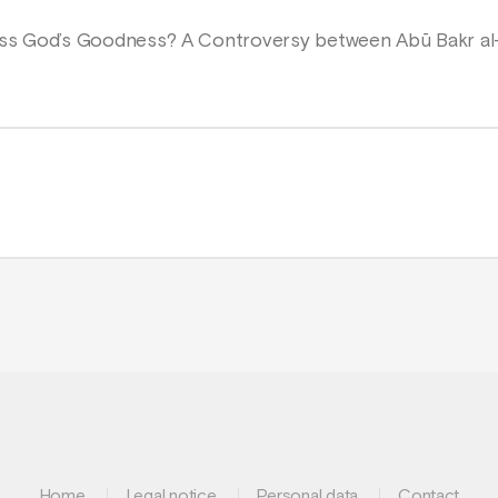
ess God’s Goodness? A Controversy between Abū Bakr al-
Home
Legal notice
Personal data
Contact