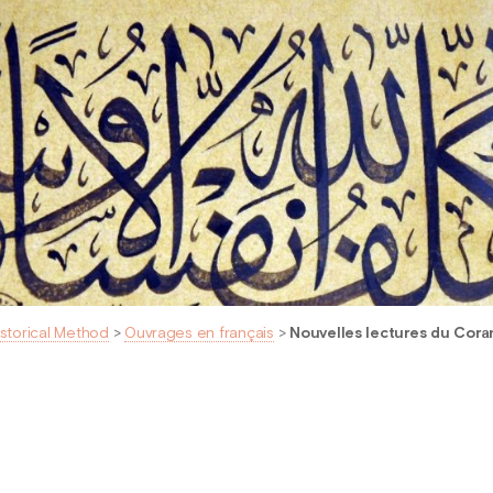
istorical Method
>
Ouvrages en français
>
Nouvelles lectures du Coran