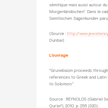
sémitique mais aussi autour du 
Morgenländischen". Dans le cadr
Semitischen Sagenkunde» paru
(Source :
http://www.jewishenc
Dunbar)
L’ouvrage
"Grunebaüm proceeds through na
references to Greek and Latin 
to Solomon."
Source : REYNOLDS (Gabriel Sa
Qur’an"), 2010, p. 255 (320).