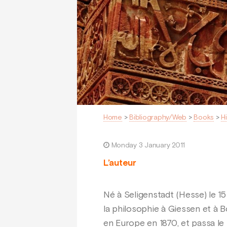
Home
>
Bibliography/Web
>
Books
>
H
Monday 3 January 2011
L’auteur
Né à Seligenstadt (Hesse) le 15
la philosophie à Giessen et à B
en Europe en 1870, et passa le 