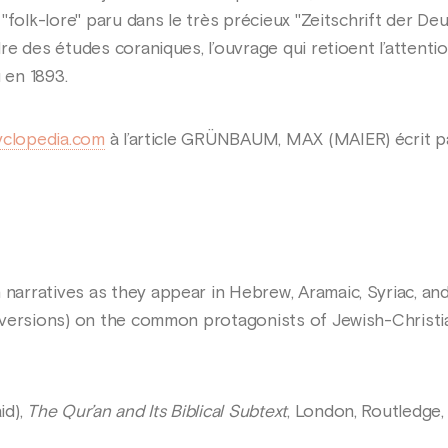
"folk-lore" paru dans le très précieux "Zeitschrift der D
e des études coraniques, l’ouvrage qui retioent l’attenti
 en 1893.
yclopedia.com
à l’article GRÜNBAUM, MAX (MAIER) écrit pa
rratives as they appear in Hebrew, Aramaic, Syriac, and
versions) on the common protagonists of Jewish-Christia
id),
The Qur’an and Its Biblical Subtext
, London, Routledge,