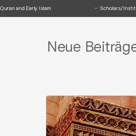
Quran and Early Islam
Scholars/Insti
Neue Beiträg