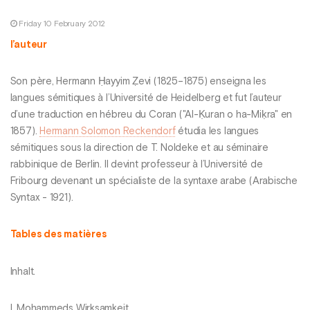
Friday 10 February 2012
l’auteur
Son père, Hermann Ḥayyim Ẓevi (1825–1875) enseigna les
langues sémitiques à l’Université de Heidelberg et fut l’auteur
d’une traduction en hébreu du Coran ("Al-Ḳuran o ha-Miḳra" en
1857).
Hermann Solomon Reckendorf
étudia les langues
sémitiques sous la direction de T. Noldeke et au séminaire
rabbinique de Berlin. Il devint professeur à l’Université de
Fribourg devenant un spécialiste de la syntaxe arabe (Arabische
Syntax - 1921).
Tables des matières
Inhalt.
I. Mohammeds Wirksamkeit.