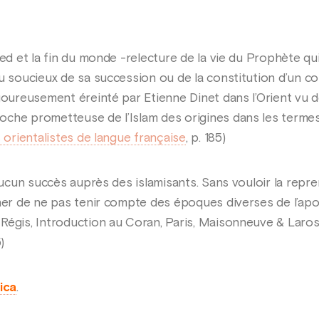
med et la fin du monde -relecture de la vie du Prophète q
u soucieux de sa succession ou de la constitution d’un co
goureusement éreinté par Etienne Dinet dans l’Orient vu d
che prometteuse de l’Islam des origines dans les termes d
 orientalistes de langue française
, p. 185)
 aucun succès auprès des islamisants. Sans vouloir la rep
her de ne pas tenir compte des époques diverses de l’apos
 Régis, Introduction au Coran, Paris, Maisonneuve & Lar
)
ica
.