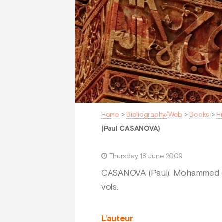
Home
>
Bibliography/Web
>
Books
>
H
(Paul CASANOVA)
Thursday 18 June 2009
CASANOVA (Paul), Mohammed et la 
vols.
L’auteur