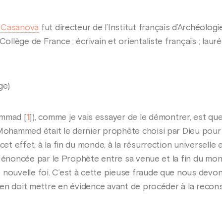
 Casanova
fut directeur de l’Institut français d’Archéolog
Collège de France ; écrivain et orientaliste français ; lauré
ge)
hammad
[
1
]
), comme je vais essayer de le démontrer, est qu
 Mohammed était le dernier prophète choisi par Dieu pour
cet effet, à la fin du monde, à la résurrection universelle
time énoncée par le Prophète entre sa venue et la fin du mo
 nouvelle foi. C’est à cette pieuse fraude que nous devo
rien doit mettre en évidence avant de procéder à la reconst