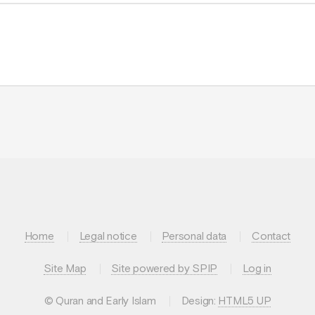
Home
Legal notice
Personal data
Contact
Site Map
Site powered by SPIP
Log in
© Quran and Early Islam
Design:
HTML5 UP