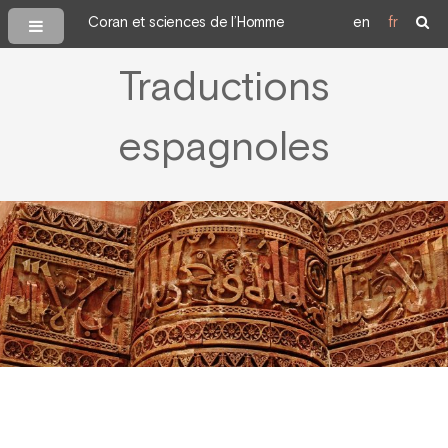
Coran et sciences de l’Homme
en
fr
Traductions
espagnoles