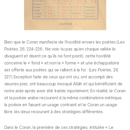
Bien que le Coran manifeste de l’hostilité envers les poètes (Les
Poètes, 26, 224-226 : Ne vois-tu pas qu’en chaque vallée ils
divaguent et disent ce qu’ils ne font point), cette hostilité
concerne le « fond » et non la « forme » et une échappatoire
est offerte aux poètes qui se rallient à la foi : (Les Poètes, 26,
227) Exception faite de ceux qui ont cru, ont accompli des
œuvres pies, ont beaucoup invoqué Allāh et qui bénéficient de
notre aide après avoir été traités injustement. En réalité, le Coran
et la poésie arabe recourent à la même combinatoire métrique,
la poésie en faisant un usage contraint et le Coran un usage
libre, les deux recourant à des stratégies différentes.
Dans le Coran, la première de ces stratégies, intitulée « Le