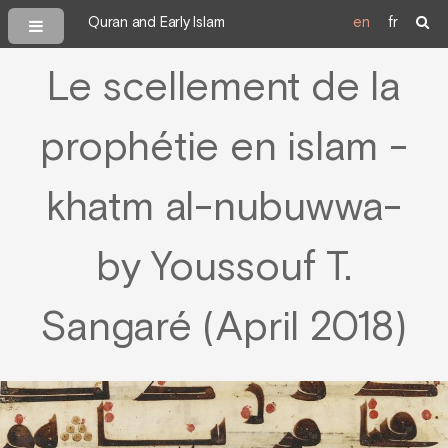
Quran and Early Islam
en
fr
Le scellement de la
prophétie en islam -
khatm al-nubuwwa-
by Youssouf T.
Sangaré (April 2018)