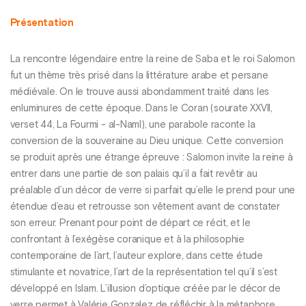
Présentation
La rencontre légendaire entre la reine de Saba et le roi Salomon
fut un thème très prisé dans la littérature arabe et persane
médiévale. On le trouve aussi abondamment traité dans les
enluminures de cette époque. Dans le Coran (sourate XXVII,
verset 44, La Fourmi - al-Naml), une parabole raconte la
conversion de la souveraine au Dieu unique. Cette conversion
se produit après une étrange épreuve : Salomon invite la reine à
entrer dans une partie de son palais qu’il a fait revêtir au
préalable d’un décor de verre si parfait qu’elle le prend pour une
étendue d’eau et retrousse son vêtement avant de constater
son erreur. Prenant pour point de départ ce récit, et le
confrontant à l’exégèse coranique et à la philosophie
contemporaine de l’art, l’auteur explore, dans cette étude
stimulante et novatrice, l’art de la représentation tel qu’il s’est
développé en Islam. L’illusion d’optique créée par le décor de
verre permet à Valérie Gonzalez de réfléchir à la métaphore