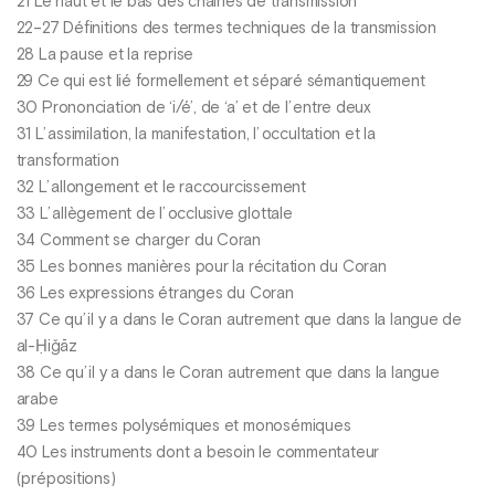
21 Le haut et le bas des chaînes de transmission
22–27 Définitions des termes techniques de la transmission
28 La pause et la reprise
29 Ce qui est lié formellement et séparé sémantiquement
30 Prononciation de ‘i/é’, de ‘a’ et de l’ entre deux
31 L’ assimilation, la manifestation, l’ occultation et la
transformation
32 L’ allongement et le raccourcissement
33 L’ allègement de l’ occlusive glottale
34 Comment se charger du Coran
35 Les bonnes manières pour la récitation du Coran
36 Les expressions étranges du Coran
37 Ce qu’ il y a dans le Coran autrement que dans la langue de
al-Ḥiğāz
38 Ce qu’ il y a dans le Coran autrement que dans la langue
arabe
39 Les termes polysémiques et monosémiques
40 Les instruments dont a besoin le commentateur
(prépositions)