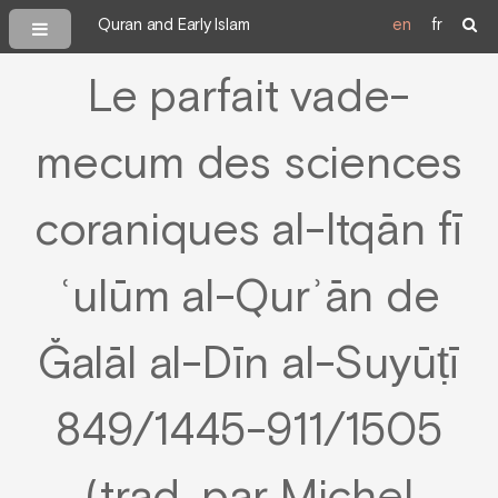
Quran and Early Islam
en
fr
Le parfait vade-
mecum des sciences
coraniques al-Itqān fī
ʿulūm al-Qurʾān de
Ğalāl al-Dīn al-Suyūṭī
849/1445-911/1505