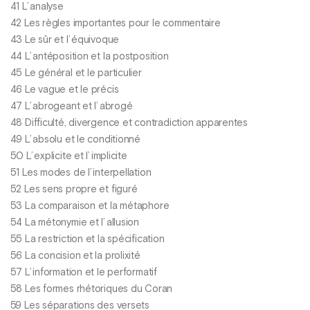
41 L’ analyse
42 Les règles importantes pour le commentaire
43 Le sûr et l’ équivoque
44 L’ antéposition et la postposition
45 Le général et le particulier
46 Le vague et le précis
47 L’ abrogeant et l’ abrogé
48 Difficulté, divergence et contradiction apparentes
49 L’ absolu et le conditionné
50 L’ explicite et l’ implicite
51 Les modes de l’ interpellation
52 Les sens propre et figuré
53 La comparaison et la métaphore
54 La métonymie et l’ allusion
55 La restriction et la spécification
56 La concision et la prolixité
57 L’ information et le performatif
58 Les formes rhétoriques du Coran
59 Les séparations des versets