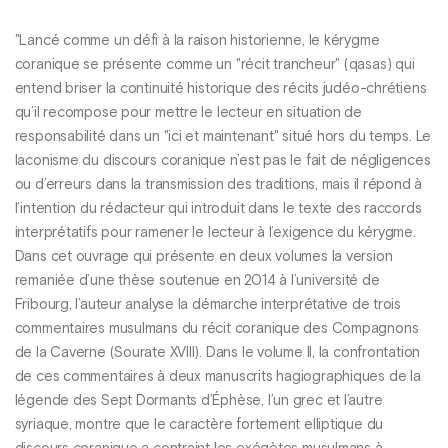
"Lancé comme un défi à la raison historienne, le kérygme
coranique se présente comme un "récit trancheur" (qasas) qui
entend briser la continuité historique des récits judéo-chrétiens
qu’il recompose pour mettre le lecteur en situation de
responsabilité dans un "ici et maintenant" situé hors du temps. Le
laconisme du discours coranique n’est pas le fait de négligences
ou d’erreurs dans la transmission des traditions, mais il répond à
l’intention du rédacteur qui introduit dans le texte des raccords
interprétatifs pour ramener le lecteur à l’exigence du kérygme.
Dans cet ouvrage qui présente en deux volumes la version
remaniée d’une thèse soutenue en 2014 à l’université de
Fribourg, l’auteur analyse la démarche interprétative de trois
commentaires musulmans du récit coranique des Compagnons
de la Caverne (Sourate XVIII). Dans le volume II, la confrontation
de ces commentaires à deux manuscrits hagiographiques de la
légende des Sept Dormants d’Éphèse, l’un grec et l’autre
syriaque, montre que le caractère fortement elliptique du