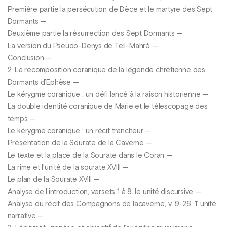
Première partie la persécution de Dèce et le martyre des Sept
Dormants —
Deuxième partie la résurrection des Sept Dormants —
La version du Pseudo-Denys de Tell-Mahré —
Conclusion —
2. La recomposition coranique de la légende chrétienne des
Dormants d’Ephèse —
Le kérygme coranique : un défi lancé à la raison historienne —
La double identité coranique de Marie et le télescopage des
temps —
Le kérygme coranique : un récit trancheur —
Présentation de la Sourate de la Caverne —
Le texte et la place de la Sourate dans le Coran —
La rime et l’unité de la sourate XVIII —
Le plan de la Sourate XVIII —
Analyse de l’introduction, versets 1 à 8. le unité discursive —
Analyse du récit des Compagnons de lacaverne, v. 9-26. 1’ unité
narrative —