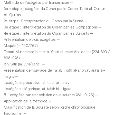
Méthode de l’exégèse par transmission —
1ere étape L’exégèse du Coran par le Coran. Tafsir al-Qur ’an
bil-Qur ’an —
2e étape : l’interprétation du Coran par la Sunna —
3e étape : l’interprétation du Coran par les Compagnons —
4e étape : l’interprétation du Coran par les Suivants —
Présentation de trois exégètes —
Muqatil (m. 150/767) —
Tabari, Muhammad b. tarir b. Yazid al-Imam Abii da far (224-310 /
838-923). —
Ibn Katir (m. 774/1373). —
Présentation de l’ouvrage de Ta’labï : qiffl al-anbiyâ’, ’arà’is al-
maglis —
L’exégèse spéculative, at-taftir bi-r-ra’y —
L’exégèse allégorique, at-tafsir bi-l-igara —
5. L’exégèse par transmission de la sourate XVIII (9-26) —
Application de la méthode —
Classification de la Sourate selon l’ordre chronologique
traditionnel —