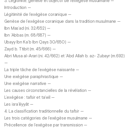
3. Légitimité, genèse et objectif de l’exégèse musulmane —
Introduction —
Légitimité de l’exégèse coranique —
Genèse de l’exégèse coranique dans la tradition musulmane —
Ibn Mas’ad (ni. 32/652) —
Ibn ’Abbas (m. 68/687) —
Ubayy Ibn Ka’b Ibn Qays 30/650) —
Zayd b. Ttibit (m. 45/666) —
Abri Musa al-Arari (ni. 42/662) et ’Abd Allah b. az- Zubayr (m.692)
—
La triple tâche de l’exégèse naissante —
Une exégèse paraphrastique —
Une exégèse narrative —
Les causes circonstancielles de la révélation —
L’exégèse : tafsir et ta’wïl —
Les isra’iliyyât —
4. La classification traditionnelle du tafsir —
Les trois catégories de l’exégèse musulmane —
Précellence de l’exégèse par transmission —