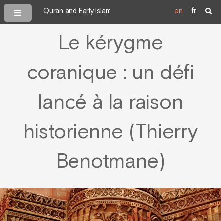
Quran and Early Islam
en
fr
Le kérygme
coranique : un défi
lancé à la raison
historienne (Thierry
Benotmane)