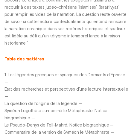
discours coranique a contraint les exégètes musulmans à
recourir à des textes judéo-chrétiens "islamisés" (isra’rliyyat)
pour remplir les vides de la narration. La question reste ouverte
de savoir si cette lecture contextualisante qui entend réinscrire
la narration coranique dans ses repères historiques et spatiaux
est fidèle au défi qu’un kérygme intemporel lance à la raison
historienne."
Table des matières
1. Les légendes grecques et syriaques des Dormants d’Ephèse
—
Etat des recherches et perspectives d’une lecture intertextuelle
—
La question de l’origine de la légende —
Syméon Logothète surnommé le Métaphraste. Notice
biographique —
Le Pseudo-Denys de Tell-Mahré. Notice biographique —
Commentaire de la version de Syméon le Métaphraste —