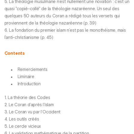
5. La théologie musulmane n’est nullement une novation : c’est un
quasi "copié-collé" de la théologie nazaréenne. Un seul des
quelques 50 auteurs du Coran a rédigé tous les versets qui
proviennent de la théologie nazaréenne (p. 39)
6. La fondation du premier islam n’est pas le monothéisme, mais
l’anti-christianisme (p. 45)
Contents
Remerciements
Liminaire
Introduction
1. La théorie des Codes
2. Le Coran d’après l’Islam
3. Le Coran vu par l’Occident
4. Les outils créés
5. Le cercle vicieux
6. La validation mathématique de la partition