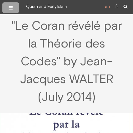
Quran and Early Islam
en
fr
"Le Coran révélé par
la Théorie des
Codes" by Jean-
Jacques WALTER
(July 2014)