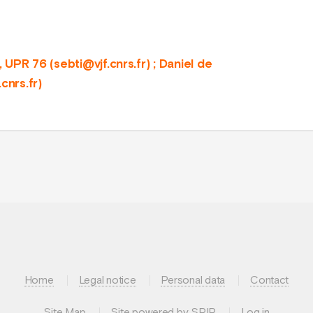
UPR 76 (sebti@vjf.cnrs.fr) ; Daniel de
nrs.fr)
Home
Legal notice
Personal data
Contact
Site Map
Site powered by SPIP
Log in