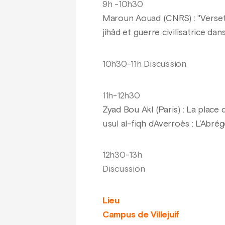
9h -10h30
Maroun Aouad (CNRS) : "Verset
jihâd et guerre civilisatrice dan
10h30-11h Discussion
11h-12h30
Zyad Bou Akl (Paris) : La place
usul al-fiqh d’Averroès : L’Abré
12h30-13h
Discussion
Lieu
Campus de Villejuif