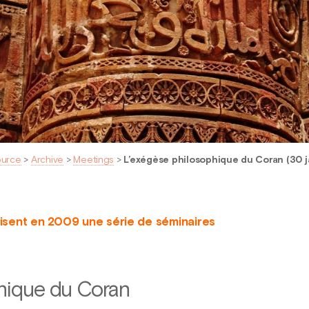
ource
>
Archive
>
Meetings
>
L’exégèse philosophique du Coran (30 j
isent en 2009 une série de séminaires
hique du Coran