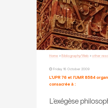
Home
>
Bibliography/Web
>
other res
Friday 16 October 2009
L’UPR 76 et l’UMR 8584 organ
consacrée à :
L’exégèse philosop