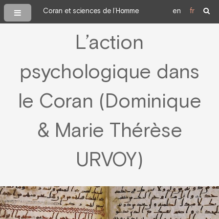
Coran et sciences de l’Homme
en
fr
L’action
psychologique dans
le Coran (Dominique
& Marie Thérèse
URVOY)