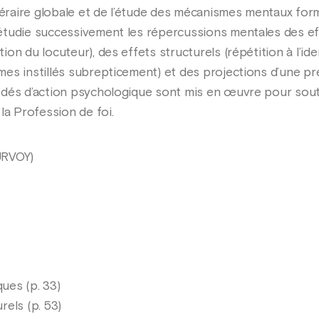
téraire globale et de l’étude des mécanismes mentaux for
tudie successivement les répercussions mentales des eff
on du locuteur), des effets structurels (répétition à l’ide
es instillés subrepticement) et des projections d’une pr
édés d’action psychologique sont mis en œuvre pour sout
la Profession de foi.
URVOY)
ues (p. 33)
els (p. 53)