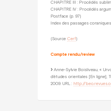
CHAPITRE III : Procédés sublim
CHAPITRE IV : Procédés argume
Postface (p. 97)
Index des passages coraniques 
(Source
Cerf
)
Compte rendu/review
Anne-Sylvie Boisliveau, « Urv
d’études orientales [En ligne]
2009. URL :
http://beo.revues.