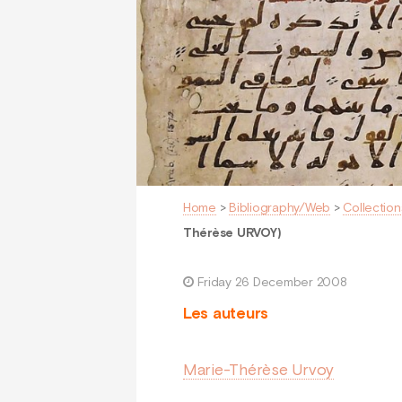
Home
>
Bibliography/Web
>
Collection
Thérèse URVOY)
Friday 26 December 2008
Les auteurs
Marie-Thérèse Urvoy