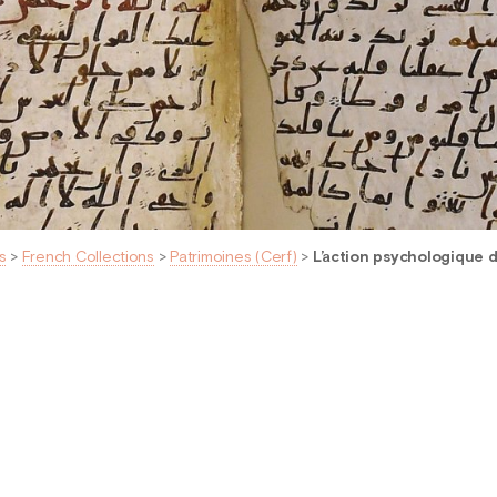
s
>
French Collections
>
Patrimoines (Cerf)
>
L’action psychologique 