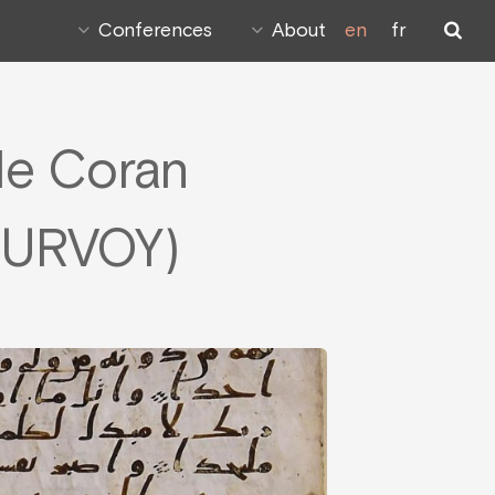
Conferences
About
en
fr
le Coran
 URVOY)