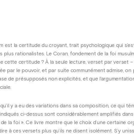
slam est la certitude du croyant, trait psychologique qui s
 plus rationalistes. Le Coran, fondement de la foi musulm
de cette certitude ? À la seule lecture, verset par verset 
sée par le pouvoir, et par suite communément admise, on 
ase de présupposés non explicités, et que l’argumentatio
iale.
 qu’il y a eu des variations dans sa composition, ce qui 
ts indiqués ci-dessus sont considérablement amplifiés dans
 de la foi ». Ce livre montre que le choix d’une certaine o
dire à ces versets plus qu’ils ne disent isolément. S’y uni