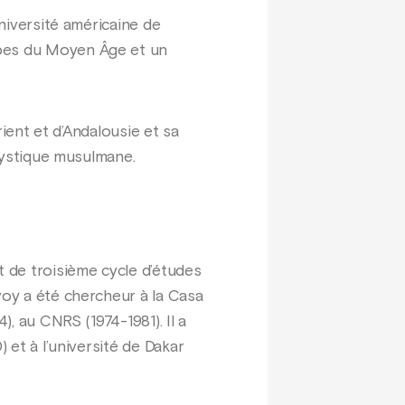
Université américaine de
abes du Moyen Âge et un
rient et d’Andalousie et sa
 mystique musulmane.
t de troisième cycle d’études
voy a été chercheur à la Casa
), au CNRS (1974-1981). Il a
 et à l’université de Dakar