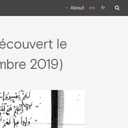
About
en
fr
écouvert le
mbre 2019)