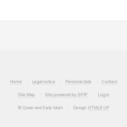
Home
Legal notice
Personal data
Contact
Site Map
Site powered by SPIP
Log in
© Quran and Early Islam
Design:
HTML5 UP