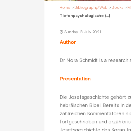
Home
>
Bibliography/Web
>
Books
>
M
Tiefenpsychologische (…)
Sunday 18 July 2021
Author
Dr Nora Schmidt is a research a
Presentation
Die Josefsgeschichte gehört z
hebräischen Bibel. Bereits in d
zahlreichen Kommentatoren nic
fortgeschrieben und erzähleris
Josefsgeschichte des Koran. I