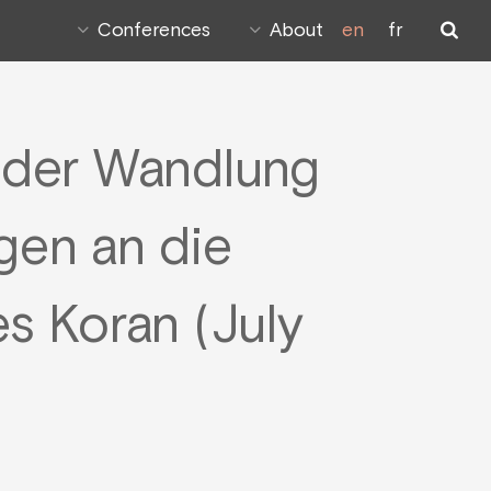
Conferences
About
en
fr
r der Wandlung
gen an die
s Koran (July