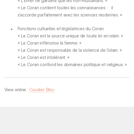
« L’Enfer ne gardera que les non-musulmans. »
« Le Coran contient toutes les connaissances : il
s’accorde parfaitement avec les sciences modernes. »
Fonctions cultuelles et législatrices du Coran
« Le Coran est la source unique de toute loi en islam. »
« Le Coran infériorise la femme. »
« Le Coran est responsable de la violence de l’islam. »
« Le Coran est intolérant. »
« Le Coran confond les domaines politique et religieux. »
View online :
Cavalier Bleu