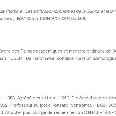
 de l’homme : Les anthropomorphismes de la Sunna et leur in
rimoines"), 1997, 336 p. ISBN 978-2204056366
l’Ordre des Palmes académiques et membre ordinaire de l’
 Jean HUBERT. De renommée mondiale, il est un islamologue
- 1958. Agrégé des lettres. - 1960. Diplômé d’arabe littéra
 1962. Professeur au lycée Ronsard (Vendôme). - 1962-1965
73. Attaché, puis chargé de recherches au C.N.R.S. - 1973-1