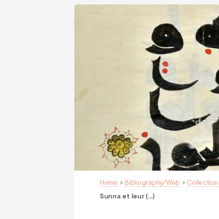
Home
>
Bibliography/Web
>
Collection
Sunna et leur (…)