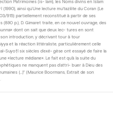
lection Patrimoines (is- lam), les Noms divins en Islam
rî (1990), ainsi qu’Une lecture mu‘tazilite du Coran (Le
. 303/915) partiellement reconstitué à partir de ses
s (890 p.), D. Gimaret traite, en ce nouvel ouvrage, des
unna» dont on sait que deux lec- tures en sont
s son introduction, y décrivant tour à tour
a et la réaction littéraliste, particulièrement celle
al-Suyo†î six siècles d’exé- gèse ont essayé de faire la
ne «lecture médiane». Le fait est qu’à la suite du
ophétiques ne manquent pas d’attri- buer à Dieu des
humaines (...)" (Maurice Boormans, Extrait de son
.