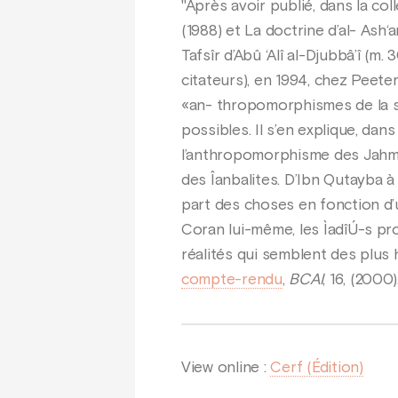
"Après avoir publié, dans la col
(1988) et La doctrine d’al- Ash‘a
Tafsîr d’Abû ‘Alî al-Djubbâ’î (m
citateurs), en 1994, chez Peeter
«an- thropomorphismes de la s
possibles. Il s’en explique, dan
l’anthropomorphisme des Jahmiyy
des Îanbalites. D’Ibn Qutayba à 
part des choses en fonction d’u
Coran lui-même, les ÌadîÚ-s pr
réalités qui semblent des plus 
compte-rendu
,
BCAI
, 16, (2000)
View online :
Cerf (Édition)