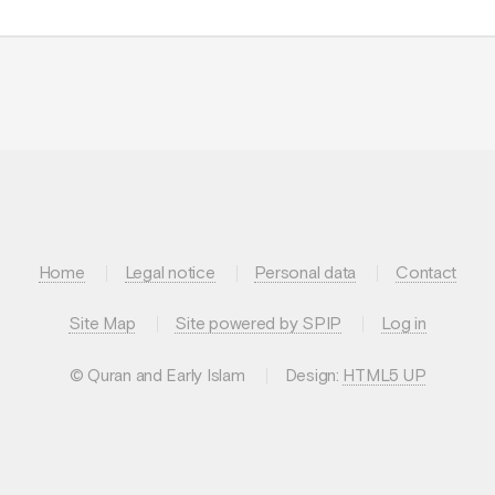
Home
Legal notice
Personal data
Contact
Site Map
Site powered by SPIP
Log in
© Quran and Early Islam
Design:
HTML5 UP