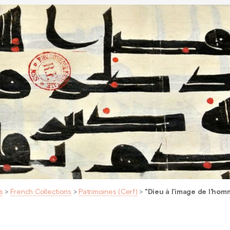
s
>
French Collections
>
Patrimoines (Cerf)
>
"Dieu à l’image de l’ho