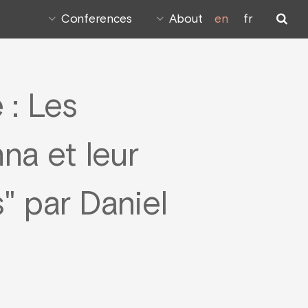
Conferences
About
en
fr
 : Les
a et leur
" par Daniel