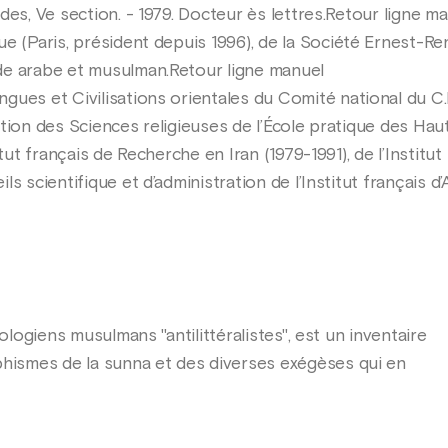
des, Ve section. - 1979. Docteur ès lettres.Retour ligne m
 (Paris, président depuis 1996), de la Société Ernest-Rena
de arabe et musulman.Retour ligne manuel
es et Civilisations orientales du Comité national du C.N.
tion des Sciences religieuses de l’École pratique des Hau
itut français de Recherche en Iran (1979-1991), de l’Institu
s scientifique et d’administration de l’Institut français d’
éologiens musulmans "antilittéralistes", est un inventaire
ismes de la sunna et des diverses exégèses qui en