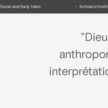
Quran and Early Islam
Scholars/Insti
"Dieu
anthropo
interprétat