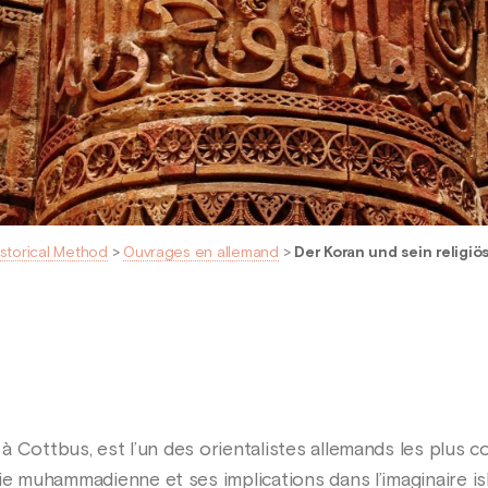
istorical Method
>
Ouvrages en allemand
>
Der Koran und sein religiö
42 à Cottbus, est l’un des orientalistes allemands les plus c
ie muhammadienne et ses implications dans l’imaginaire is