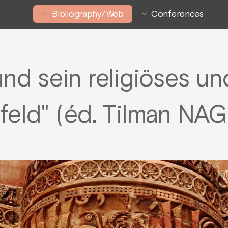
Bibliography/Web
Conferences
nd sein religiöses und
feld" (éd. Tilman NAG