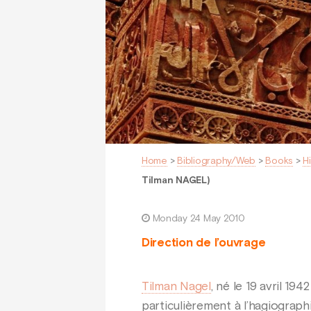
Home
>
Bibliography/Web
>
Books
>
H
Tilman NAGEL)
Monday 24 May 2010
Direction de l’ouvrage
Tilman Nagel
, né le 19 avril 19
particulièrement à l’hagiograph