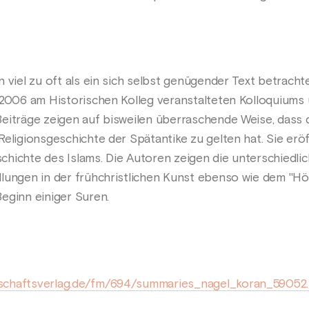
 viel zu oft als ein sich selbst genügender Text betracht
 2006 am Historischen Kolleg veranstalteten Kolloquiums ü
eiträge zeigen auf bisweilen überraschende Weise, dass d
Religionsgeschichte der Spätantike zu gelten hat. Sie er
hichte des Islams. Die Autoren zeigen die unterschiedlic
llungen in der frühchristlichen Kunst ebenso wie dem "H
eginn einiger Suren.
schaftsverlag.de/fm/694/summaries_nagel_koran_59052