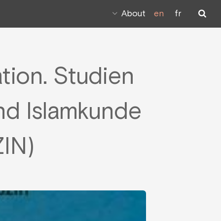
About
en
fr
tion. Studien
und Islamkunde
ZIN)