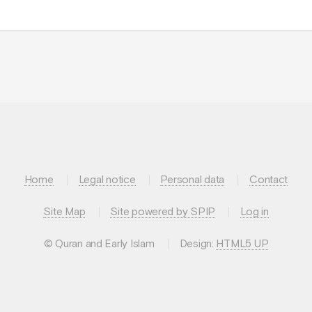
Home
Legal notice
Personal data
Contact
Site Map
Site powered by SPIP
Log in
© Quran and Early Islam
Design:
HTML5 UP