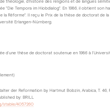
de théologie, d’histoire des religions et de langues sémitiq
ée "Die Tempora im Hiobdialog". En 1986, il obtient son ha
 la Réforme". Il reçu le Prix de la thèse de doctorat de la 
iversité Erlangen-Nürnberg.
aniée d’une thèse de doctorat soutenue en 1986 à l’Univers
llement)
talter der Reformation by Hartmut Bobzin, Arabica, T. 46, Fa
ublished by: BRILL
rg/stable/4057260