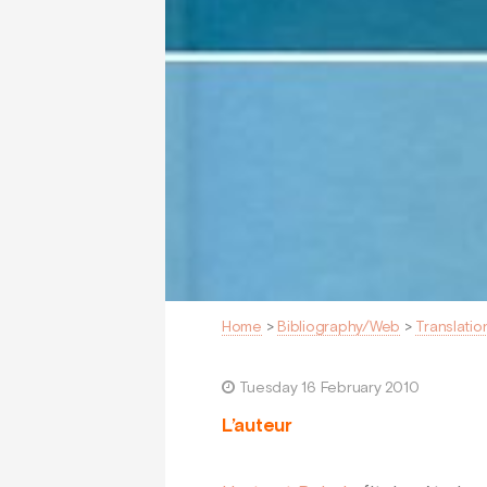
Home
>
Bibliography/Web
>
Translatio
Tuesday 16 February 2010
L’auteur