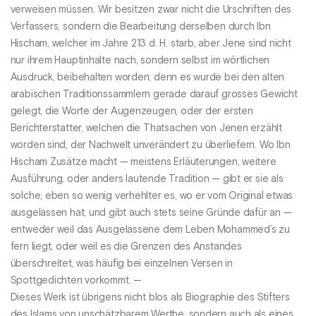
verweisen müssen. Wir besitzen zwar nicht die Urschriften des
Verfassers, sondern die Bearbeitung derselben durch Ibn
Hischam, welcher im Jahre 213 d. H. starb, aber Jene sind nicht
nur ihrem Hauptinhalte nach, sondern selbst im wörtlichen
Ausdruck, beibehalten worden, denn es wurde bei den alten
arabischen Traditionssammlern gerade darauf grosses Gewicht
gelegt, die Worte der Augenzeugen, oder der ersten
Berichterstatter, welchen die Thatsachen von Jenen erzählt
worden sind, der Nachwelt unverändert zu überliefern. Wo Ibn
Hischam Zusätze macht — meistens Erläuterungen, weitere
Ausführung, oder anders lautende Tradition — gibt er sie als
solche, eben so wenig verhehlter es, wo er vom Original etwas
ausgelassen hat, und gibt auch stets seine Gründe dafür an —
entweder weil das Ausgelassene dem Leben Mohammed’s zu
fern liegt, oder weil es die Grenzen des Anstandes
überschreitet, was häufig bei einzelnen Versen in
Spottgedichten vorkommt. —
Dieses Werk ist übrigens nicht blos als Biographie des Stifters
des Islams von unschätzbarem Werthe, sondern auch als eines