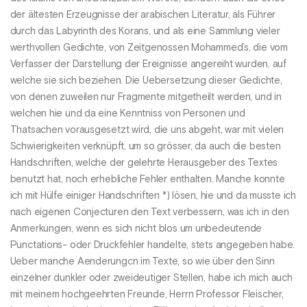
der ältesten Erzeugnisse der arabischen Literatur, als Führer
durch das Labyrinth des Korans, und als eine Sammlung vieler
werthvollen Gedichte, von Zeitgenossen Mohammed’s, die vom
Verfasser der Darstellung der Ereignisse angereiht wurden, auf
welche sie sich beziehen. Die Uebersetzung dieser Gedichte,
von denen zuweilen nur Fragmente mitgetheilt werden, und in
welchen hie und da eine Kenntniss von Personen und
Thatsachen vorausgesetzt wird, die uns abgeht, war mit vielen
Schwierigkeiten verknüpft, um so grösser, da auch die besten
Handschriften, welche der gelehrte Herausgeber des Textes
benutzt hat, noch erhebliche Fehler enthalten. Manche konnte
ich mit Hülfe einiger Handschriften *) lösen, hie und da musste ich
nach eigenen Conjecturen den Text verbessern, was ich in den
Anmerkungen, wenn es sich nicht blos um unbedeutende
Punctations- oder Druckfehler handelte, stets angegeben habe.
Ueber manche Aenderungcn im Texte, so wie über den Sinn
einzelner dunkler oder zweideutiger Stellen, habe ich mich auch
mit meinem hochgeehrten Freunde, Herrn Professor Fleischer,