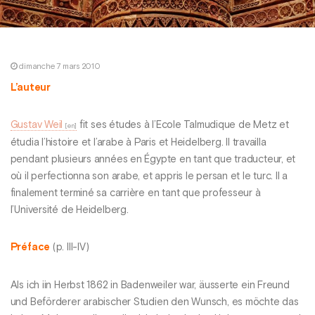
dimanche 7 mars 2010
L’auteur
Gustav Weil
fit ses études à l’Ecole Talmudique de Metz et
étudia l’histoire et l’arabe à Paris et Heidelberg. Il travailla
pendant plusieurs années en Égypte en tant que traducteur, et
où il perfectionna son arabe, et appris le persan et le turc. Il a
finalement terminé sa carrière en tant que professeur à
l’Université de Heidelberg.
Préface
(p. III-IV)
Als ich iin Herbst 1862 in Badenweiler war, äusserte ein Freund
und Beförderer arabischer Studien den Wunsch, es möchte das