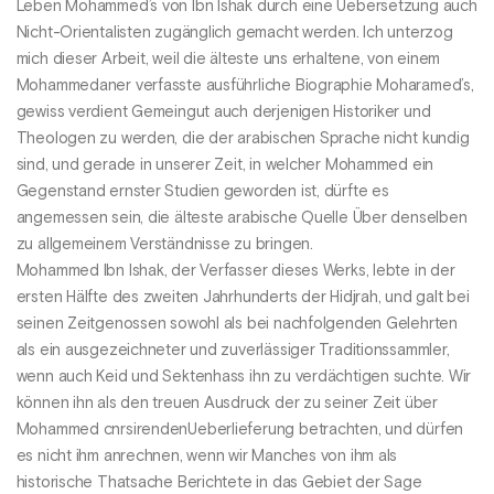
Leben Mohammed’s von Ibn Ishak durch eine Uebersetzung auch
Nicht-Orientalisten zugänglich gemacht werden. Ich unterzog
mich dieser Arbeit, weil die älteste uns erhaltene, von einem
Mohammedaner verfasste ausführliche Biographie Moharamed’s,
gewiss verdient Gemeingut auch derjenigen Historiker und
Theologen zu werden, die der arabischen Sprache nicht kundig
sind, und gerade in unserer Zeit, in welcher Mohammed ein
Gegenstand ernster Studien geworden ist, dürfte es
angemessen sein, die älteste arabische Quelle Über denselben
zu allgemeinem Verständnisse zu bringen.
Mohammed Ibn Ishak, der Verfasser dieses Werks, lebte in der
ersten Hälfte des zweiten Jahrhunderts der Hidjrah, und galt bei
seinen Zeitgenossen sowohl als bei nachfolgenden Gelehrten
als ein ausgezeichneter und zuverlässiger Traditionssammler,
wenn auch Keid und Sektenhass ihn zu verdächtigen suchte. Wir
können ihn als den treuen Ausdruck der zu seiner Zeit über
Mohammed cnrsirendenUeberlieferung betrachten, und dürfen
es nicht ihm anrechnen, wenn wir Manches von ihm als
historische Thatsache Berichtete in das Gebiet der Sage