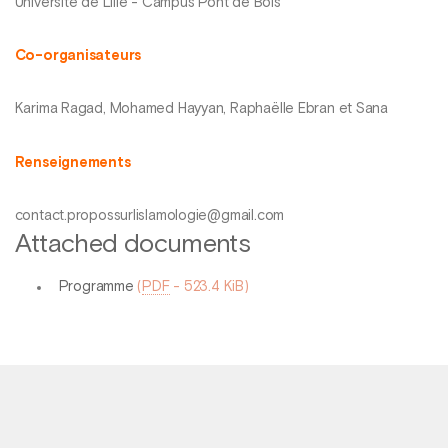
Université de Lille - Campus Pont de Bois
Co-organisateurs
Karima Ragad, Mohamed Hayyan, Raphaëlle Ebran et Sana
Renseignements
contact.propossurlislamologie@gmail.com
Attached documents
Programme
(
PDF
-
523.4 KiB
)