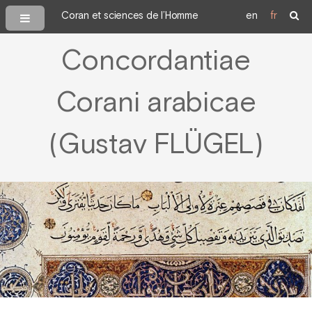
Coran et sciences de l’Homme
en
fr
Concordantiae
Corani arabicae
(Gustav FLÜGEL)