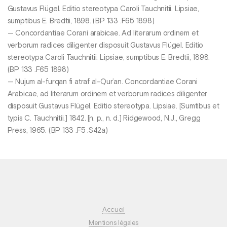
Gustavus Flügel. Editio stereotypa Caroli Tauchnitii. Lipsiae,
sumptibus E. Bredtii, 1898. (BP 133 .F65 1898)
— Concordantiae Corani arabicae. Ad literarum ordinem et
verborum radices diligenter disposuit Gustavus Flügel. Editio
stereotypa Caroli Tauchnitii. Lipsiae, sumptibus E. Bredtii, 1898.
(BP 133 .F65 1898)
— Nujum al-furqan fi atraf al-Qur’an. Concordantiae Corani
Arabicae, ad literarum ordinem et verborum radices diligenter
disposuit Gustavus Flügel. Editio stereotypa. Lipsiae. [Sumtibus et
typis C. Tauchnitii.] 1842. [n. p., n. d.] Ridgewood, N.J., Gregg
Press, 1965. (BP 133 .F5 .S42a)
Accueil
Mentions légales