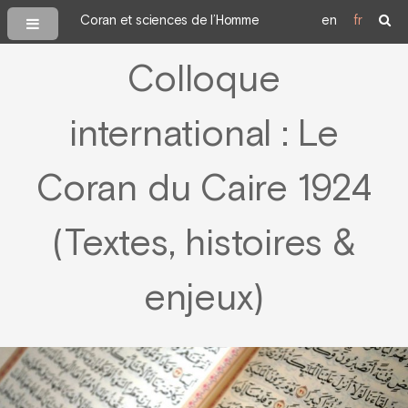
Coran et sciences de l’Homme
en
fr
Colloque
international : Le
Coran du Caire 1924
(Textes, histoires &
enjeux)