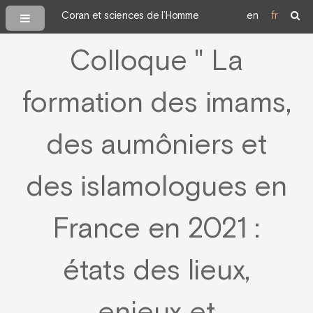
Coran et sciences de l’Homme
en
fr
Colloque " La
formation des imams,
des aumôniers et
des islamologues en
France en 2021 :
états des lieux,