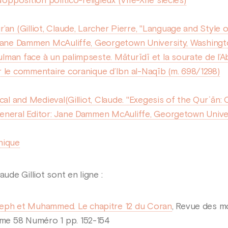
’opposition politico-religieux (VIIe-XIIe siècles)
’an (Gilliot, Claude, Larcher Pierre, "Language and Style 
Jane Dammen McAuliffe, Georgetown University, Washington D
lman face à un palimpseste. Māturīdī et la sourate de l’
r le commentaire coranique d’Ibn al-Naqīb (m. 698/1298)
cal and Medieval(Gilliot, Claude. "Exegesis of the Qurʾān: C
eneral Editor: Jane Dammen McAuliffe, Georgetown Univers
nique
ude Gilliot sont en ligne :
eph et Muhammed. Le chapitre 12 du Coran
, Revue des m
me 58 Numéro 1 pp. 152-154