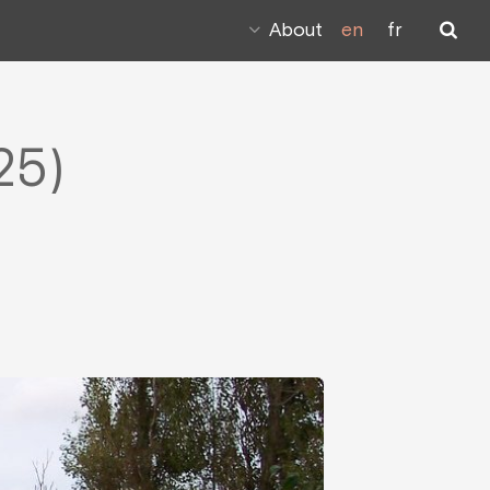
About
en
fr
25)