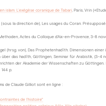
en islam. L’exégèse coranique de Tabari
, Paris, Vrin («Etu
l (sous la direction de), Les usages du Coran. Présuppo
ethoden, Actes du Colloque d’Aix-en-Provence, 3-8 novem
agel (hrsg. von), Das Prophetenhadīth. Dimensionen einer 
 über das hadīth, Göttingen, Seminar für Arabistik, (3-4
ichten der Akademie der Wissenschaften zu Göttingen. I.
 144 p.
ons
de Claude Gilliot sont en ligne :
ntraintes de l’histoire"