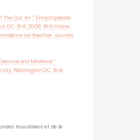
of the Qurʾān ." Encyclopaedia
C. Brill, 2006. Brill Online.
Abondance (al-Kawthar, sourate
lassical and Medieval ."
ity, Washington DC. Brill,
ondes musulmans et de la