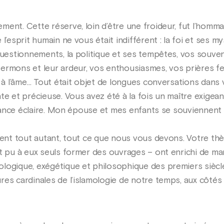
ent. Cette réserve, loin d’être une froideur, fut l’homma
l’esprit humain ne vous était indifférent : la foi et ses mys
 questionnements, la politique et ses tempêtes, vos souve
ermons et leur ardeur, vos enthousiasmes, vos prières fe
é à l’âme… Tout était objet de longues conversations dans 
te et précieuse. Vous avez été à la fois un maître exigean
eillance éclaire. Mon épouse et mes enfants se souvienne
vent tout autant, tout ce que nous vous devons. Votre thè
t pu à eux seuls former des ouvrages – ont enrichi de man
ogique, exégétique et philosophique des premiers siècles 
res cardinales de l’islamologie de notre temps, aux côtés