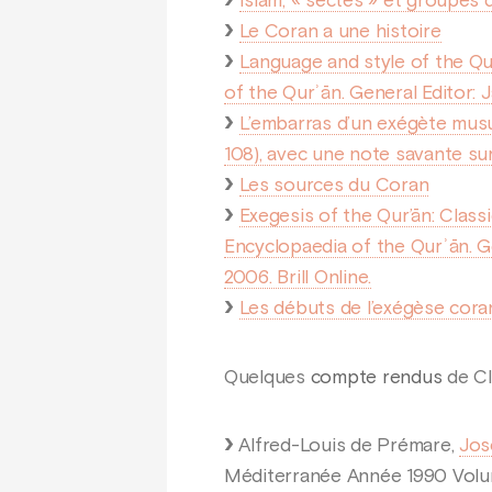
Islam, « sectes » et groupes d
Le Coran a une histoire
Language and style of the Qur
of the Qurʾān. General Editor: 
L’embarras d’un exégète musu
108), avec une note savante su
Les sources du Coran
Exegesis of the Qur’ān: Classi
Encyclopaedia of the Qurʾān. G
2006. Brill Online.
Les débuts de l’exégèse cora
Quelques
compte rendus
de Cla
Alfred-Louis de Prémare,
Jos
Méditerranée Année 1990 Volu