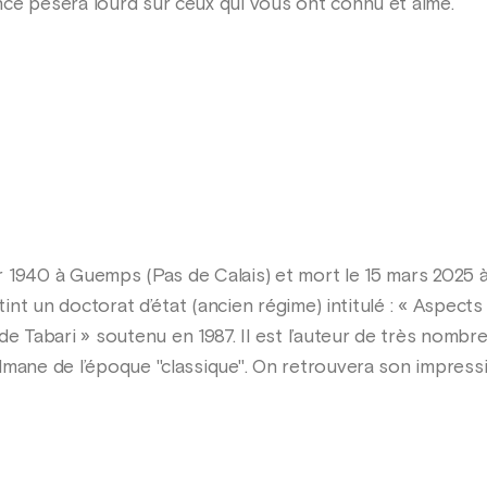
ce pèsera lourd sur ceux qui vous ont connu et aimé.
er 1940 à Guemps (Pas de Calais) et mort le 15 mars 2025 à
tint un doctorat d’état (ancien régime) intitulé : « Aspects
Tabari » soutenu en 1987. Il est l’auteur de très nombreu
lmane de l’époque "classique". On retrouvera son impress