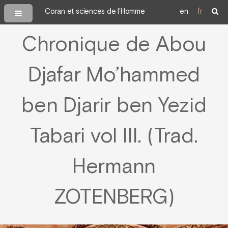
Coran et sciences de l’Homme
en
fr
Chronique de Abou
Djafar Mo’hammed
ben Djarir ben Yezid
Tabari vol III. (Trad.
Hermann
ZOTENBERG)