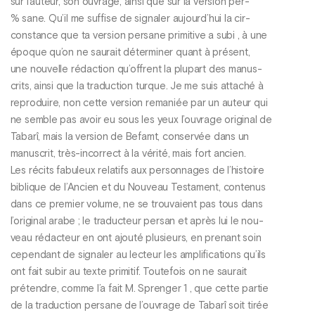
sur l’auteur, son ouvrage, ainsi que sur la version per-
% sane. Qu’il me suffise de signaler aujourd’hui la cir-
constance que ta version persane primitive a subi , à une
époque qu’on ne saurait déterminer quant à présent,
une nouvelle rédaction qu’offrent la plupart des manus-
crits, ainsi que la traduction turque. Je me suis attaché à
reproduire, non cette version remaniée par un auteur qui
ne semble pas avoir eu sous les yeux l’ouvrage original de
Tabarî, mais la version de Befamt, conservée dans un
manuscrit, très-incorrect à la vérité, mais fort ancien.
Les récits fabuleux relatifs aux personnages de l’histoire
biblique de l’Ancien et du Nouveau Testament, contenus
dans ce premier volume, ne se trouvaient pas tous dans
l’original arabe ; le traducteur persan et après lui le nou-
veau rédacteur en ont ajouté plusieurs, en prenant soin
cependant de signaler au lecteur les amplifications qu’ils
ont fait subir au texte primitif. Toutefois on ne saurait
prétendre, comme l’a fait M. Sprenger 1 , que cette partie
de la traduction persane de l’ouvrage de Tabarî soit tirée