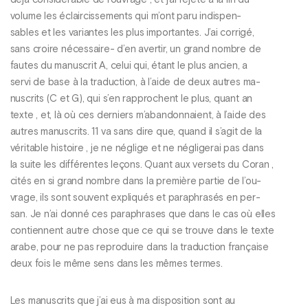
déjà considérable de l’ouvrage , et j’ai rejeté à la lin du
volume les éclaircissements qui m’ont paru indispen-
sables et les variantes les plus importantes. J’ai corrigé,
sans croire nécessaire- d’en avertir, un grand nombre de
fautes du manuscrit A, celui qui, étant le plus ancien, a
servi de base à la traduction, à l’aide de deux autres ma-
nuscrits (C et G), qui s’en rapprochent le plus, quant an
texte , et, là où ces derniers m’abandonnaient, à l’aide des
autres manuscrits. 11 va sans dire que, quand il s’agit de la
véritable histoire , je ne néglige et ne négligerai pas dans
la suite les différentes leçons. Quant aux versets du Coran ,
cités en si grand nombre dans la première partie de l’ou-
vrage, ils sont souvent expliqués et paraphrasés en per-
san. Je n’ai donné ces paraphrases que dans le cas où elles
contiennent autre chose que ce qui se trouve dans le texte
arabe, pour ne pas reproduire dans la traduction française
deux fois le même sens dans les mêmes termes.
Les manuscrits que j’ai eus à ma disposition sont au