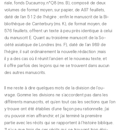
riale, fonds Ducaurroy, n°Q8 (ms. B), composé de deux
volumes de format moyen, sur papier, de A97 feuillets,
daté de l’an 5 1 2 de l’hégire ; enfin le manuscrit de la Bi-
bliothèque de Canterbury (ms. K), de format moyen, de
576 feuillets, offrent un texte à peu près identique à celui
du manuscrit E. Quant au troisième manuscrit de la So-
ciété asiatique de Londres (ms. F), daté de l’an 989 de
l’hégire, il suit ordinairement la nouvelle.rédaction ;mais
il y a des cas où il réunit l’ancien et le nouveau texte, et
il offre parfois des leçons qui ne se trouvent dans aucun
des autres manuscrits.
Il me reste à dire quelques mots de la division de l’ou-
vrage. Gomme les divisions ne s’accordent pas dans les
différents manuscrits, et qu’en tout cas les sections que l’on
y trouve ont été établies d’une façon peu rationnelle, j’ai
cru pouvoir m’en affranchir, et j’ai terminé la première
partie avec les récits qui se rapportent à l’histoire biblique.