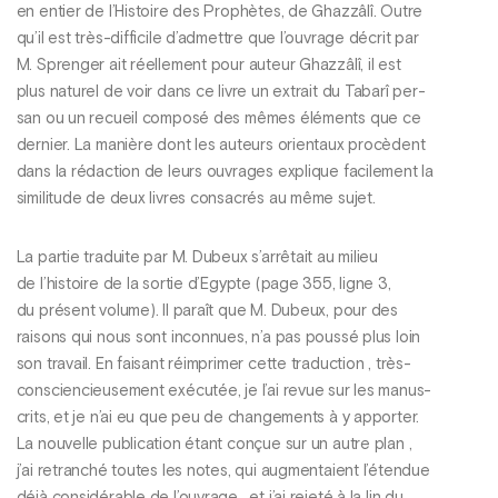
en entier de l’Histoire des Prophètes, de Ghazzâlî. Outre
qu’il est très-difficile d’admettre que l’ouvrage décrit par
M. Sprenger ait réellement pour auteur Ghazzâlî, il est
plus naturel de voir dans ce livre un extrait du Tabarî per-
san ou un recueil composé des mêmes éléments que ce
dernier. La manière dont les auteurs orientaux procèdent
dans la rédaction de leurs ouvrages explique facilement la
similitude de deux livres consacrés au même sujet.
La partie traduite par M. Dubeux s’arrêtait au milieu
de l’histoire de la sortie d’Egypte (page 355, ligne 3,
du présent volume). Il paraît que M. Dubeux, pour des
raisons qui nous sont inconnues, n’a pas poussé plus loin
son travail. En faisant réimprimer cette traduction , très-
consciencieusement exécutée, je l’ai revue sur les manus-
crits, et je n’ai eu que peu de changements à y apporter.
La nouvelle publication étant conçue sur un autre plan ,
j’ai retranché toutes les notes, qui augmentaient l’étendue