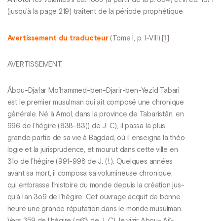
A noter
les volumes II éd. 1869 (à partir de la p. 354) et III éd. 1871
(jusqu’à la page 219) traitent de la période prophétique
Avertissement du traducteur
(Tome I, p. I-VIII)
[
1
]
AVERTISSEMENT.
Âbou-Djafar Mo’hammed-ben-Djarir-ben-Yezîd Tabarî
est le premier musulman qui ait composé une chronique
générale. Né à Amol, dans la province de Tabaristân, en
996 de l’hégire (838-83() de J. C), il passa la plus
grande partie de sa vie à Bagdad, où il enseigna la théo
logie et la jurisprudence, et mourut dans cette ville en
31o de l’hégire (991-998 de J. (!.). Quelques années
avant sa mort, il composa sa volumineuse chronique,
qui embrasse l’histoire du monde depuis la création jus-
qu’à l’an 3o9 de l’hégire. Cet ouvrage acquit de bonne
heure une grande réputation dans le monde musulman.