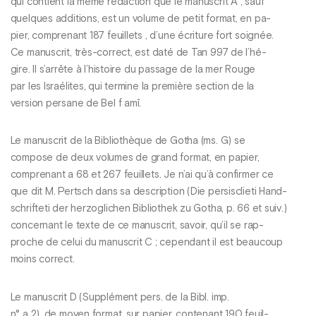
qui contient la même rédaction que le manuscrit A , sauf
quelques additions, est un volume de petit format, en pa-
pier, comprenant 187 feuillets , d’une écriture fort soignée.
Ce manuscrit, très-correct, est daté de Tan 997 de l’hé-
gire. Il s’arrête à l’histoire du passage de la mer Rouge
par les Israélites, qui termine la première section de la
version persane de Bel f amî.
Le manuscrit de la Bibliothèque de Gotha (ms. G) se
compose de deux volumes de grand format, en papier,
comprenant a 68 et 267 feuillets. Je n’ai qu’à confirmer ce
que dit M. Pertsch dans sa description (Die persisclieti Hand-
schrifteti der herzoglichen Bibliothek zu Gotha, p. 66 et suiv.)
concernant le texte de ce manuscrit, savoir, qu’il se rap-
proche de celui du manuscrit C ; cependant il est beaucoup
moins correct.
Le manuscrit D (Supplément pers. de la Bibl. imp.
n° a 2), de moyen format, sur papier, contenant 190 feuil-