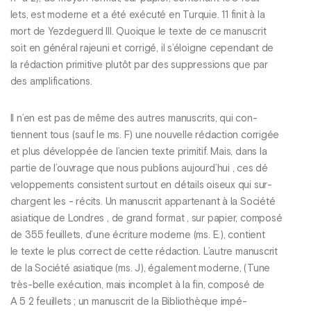
lets, est moderne et a été exécuté en Turquie. 11 finit à la
mort de Yezdeguerd III. Quoique le texte de ce manuscrit
soit en général rajeuni et corrigé, il s’éloigne cependant de
la rédaction primitive plutôt par des suppressions que par
des amplifications.
Il n’en est pas de même des autres manuscrits, qui con-
tiennent tous (sauf le ms. F) une nouvelle rédaction corrigée
et plus développée de l’ancien texte primitif. Mais, dans la
partie de l’ouvrage que nous publions aujourd’hui , ces dé
veloppements consistent surtout en détails oiseux qui sur-
chargent les - récits. Un manuscrit appartenant à la Société
asiatique de Londres , de grand format , sur papier, composé
de 355 feuillets, d’une écriture moderne (ms. E.), contient
le texte le plus correct de cette rédaction. L’autre manuscrit
de la Société asiatique (ms. J), également moderne, (Tune
très-belle exécution, mais incomplet à la fin, composé de
A 5 2 feuillets ; un manuscrit de la Bibliothèque impé-