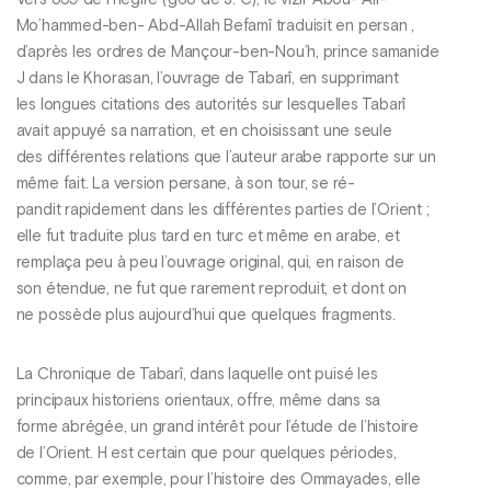
Vers 359 de l’hégire (g63 de J. C), le vizir Abou- Aiî-
Mo’hammed-ben- Abd-Allah Befamî traduisit en persan ,
d’après les ordres de Mançour-ben-Nou’h, prince samanide
J dans le Khorasan, l’ouvrage de Tabarî, en supprimant
les longues citations des autorités sur lesquelles Tabarî
avait appuyé sa narration, et en choisissant une seule
des différentes relations que l’auteur arabe rapporte sur un
même fait. La version persane, à son tour, se ré-
pandit rapidement dans les différentes parties de l’Orient ;
elle fut traduite plus tard en turc et même en arabe, et
remplaça peu à peu l’ouvrage original, qui, en raison de
son étendue, ne fut que rarement reproduit, et dont on
ne possède plus aujourd’hui que quelques fragments.
La Chronique de Tabarî, dans laquelle ont puisé les
principaux historiens orientaux, offre, même dans sa
forme abrégée, un grand intérêt pour l’étude de l’histoire
de l’Orient. H est certain que pour quelques périodes,
comme, par exemple, pour l’histoire des Ommayades, elle