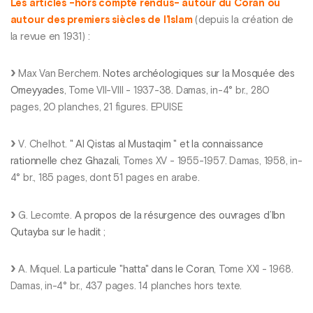
Les articles -hors compte rendus- autour du Coran ou
autour des premiers siècles de l’Islam
(depuis la création de
la revue en 1931) :
Max Van Berchem.
Notes archéologiques sur la Mosquée des
Omeyyades
, Tome VII-VIII - 1937-38. Damas, in-4° br., 280
pages, 20 planches, 21 figures. EPUISE
V. Chelhot.
" Al Qistas al Mustaqim " et la connaissance
rationnelle chez Ghazali
, Tomes XV - 1955-1957. Damas, 1958, in-
4° br., 185 pages, dont 51 pages en arabe.
G. Lecomte.
A propos de la résurgence des ouvrages d’Ibn
Qutayba sur le hadit
;
A. Miquel.
La particule "hatta" dans le Coran
, Tome XXI - 1968.
Damas, in-4° br., 437 pages. 14 planches hors texte.