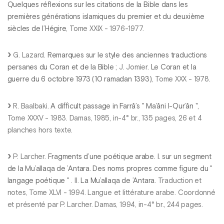
Quelques réflexions sur les citations de la Bible dans les
premières générations islamiques du premier et du deuxième
siècles de l’Hégire
, Tome XXIX - 1976-1977.
G. Lazard.
Remarques sur le style des anciennes traductions
persanes du Coran et de la Bible
; J. Jomier.
Le Coran et la
guerre du 6 octobre 1973 (10 ramadan 1393)
, Tome XXX - 1978.
R. Baalbaki.
A difficult passage in Farrâ’s " Ma’âni l-Qur’ân "
,
Tome XXXV - 1983. Damas, 1985, in-4° br., 135 pages, 26 et 4
planches hors texte.
P. Larcher.
Fragments d’une poétique arabe. I. sur un segment
de la Mu’allaqa de ’Antara. Des noms propres comme figure du "
langage poétique "
. II.
La Mu’allaqa de ’Antara.
Traduction et
notes, Tome XLVI - 1994. Langue et littérature arabe. Coordonné
et présenté par P. Larcher. Damas, 1994, in-4° br., 244 pages.