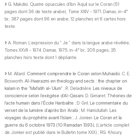
G. Makdisi. Quatre opuscules d’Ibn ’Aquil sur le Coran (51
pages dont 36 de texte arabe), Tome XXIV - 1971. Damas, in-4°
br., 387 pages dont 96 en arabe, 12 planches et 6 cartes hors
texte.
A. Roman. L’expression du " Je " dans la langue arabe révélée,
Tomes XXVII - 1974. Damas, 1975, in-4° br., 205 pages, 25
planches hors texte dont 1 dépliante.
M. Allard.
Comment comprendre le Coran selon Muhasibi
. C. E.
Bosworth.
Al-Hwarazmi en theology and sects : the chapter on
kalam in the "Mafatih al-’Ulum"
; R. Deladrière.
Les niveaux de
conscience selon l’exégèse d’Al-Qasani
. D. Gimaret.
Théories de
l’acte humain dans l’École Hanbalite
; D. Gril.
Le commentaire du
verset de la lumière d’après Ibn ’Arabi
; M. Hamidullah.
Les
voyages du prophète avant l’Islam
; J. Jomier.
Le Coran et la
guerre du 6 octobre 1973 (10 Ramadan 1393)
, (L’article complet
de Jomier est publié dans le Bulletin tome XXX) ; RG. Khoury.