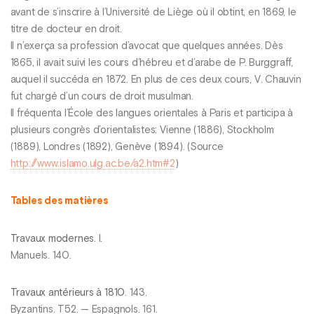
avant de s’inscrire à l’Université de Liège où il obtint, en 1869, le
titre de docteur en droit.
Il n’exerça sa profession d’avocat que quelques années. Dès
1865, il avait suivi les cours d’hébreu et d’arabe de P. Burggraff,
auquel il succéda en 1872. En plus de ces deux cours, V. Chauvin
fut chargé d’un cours de droit musulman.
Il fréquenta l’École des langues orientales à Paris et participa à
plusieurs congrès d’orientalistes: Vienne (1886), Stockholm
(1889), Londres (1892), Genève (1894). (Source
http://www.islamo.ulg.ac.be/a2.htm#2
)
Tables des matières
Travaux modernes
. l.
Manuels. 140.
Travaux antérieurs à 1810
. 143.
Byzantins. T52. — Espagnols. 161.