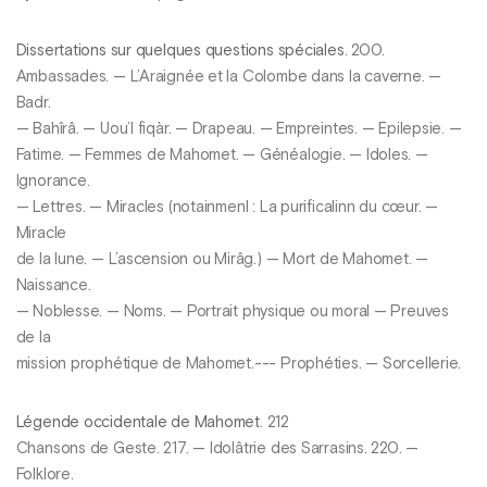
Dissertations sur quelques questions spéciales
. 200.
Ambassades. — L’Araignée et la Colombe dans la caverne. —
Badr.
— Bahîrâ. — Uou’l fiqàr. — Drapeau. — Empreintes. — Epilepsie. —
Fatime. — Femmes de Mahomet. — Généalogie. — Idoles. —
Ignorance.
— Lettres. — Miracles (notainmenl : La purificalinn du cœur. —
Miracle
de la lune. — L’ascension ou Mirâg.) — Mort de Mahomet. —
Naissance.
— Noblesse. — Noms. — Portrait physique ou moral — Preuves
de la
mission prophétique de Mahomet.--- Prophéties. — Sorcellerie.
Légende occidentale de Mahomet
. 212
Chansons de Geste. 217. — Idolâtrie des Sarrasins. 220. —
Folklore.